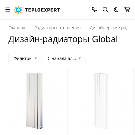
Темная
Главная
Радиаторы отопления
Дизайнерские радиа
Дизайн-радиаторы Global
Фильтры
С начала алфавита