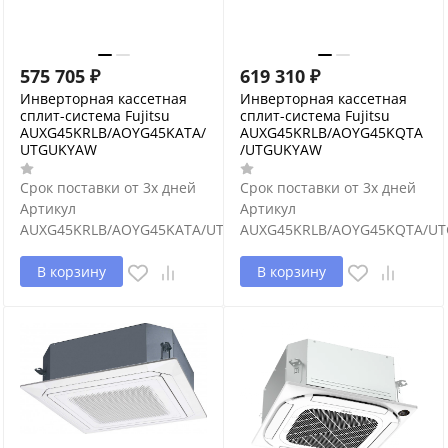
575 705
₽
619 310
₽
Инверторная кассетная
Инверторная кассетная
сплит-система Fujitsu
сплит-система Fujitsu
AUXG45KRLB/AOYG45KATA/
AUXG45KRLB/AOYG45KQTA
UTGUKYAW
/UTGUKYAW
Срок поставки от 3х дней
Срок поставки от 3х дней
Артикул
Артикул
AUXG45KRLB/AOYG45KATA/UTGUKYAW
AUXG45KRLB/AOYG45KQTA/U
В корзину
В корзину