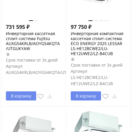
731 595
₽
97 750
₽
Инверторная кассетная
Инверторная компактная
сплит-система Fujitsu
кассетная сплит-система
AUXG54KRLB/AOYG54KQTA
ECO ENERGY 2025 LESSAR
/UTGUKYAW
LS-HE12BCWE2/LU-
HE12UWE2/LZ-B4CUB
Срок поставки от 3х дней
Срок поставки от 3х дней
Артикул
Артикул
AUXG54KRLB/AOYG54KQTA/UTGUKYAW
LS-HE12BCWE2/LU-
HE12UWE2/LZ-B4CUB
В корзину
В корзину