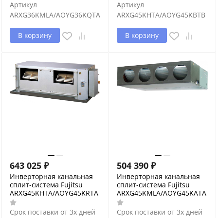
Артикул
Артикул
ARXG36KMLA/AOYG36KQTA
ARXG45KHTA/AOYG45KBTB
В корзину
В корзину
643 025
₽
504 390
₽
Инверторная канальная
Инверторная канальная
сплит-система Fujitsu
сплит-система Fujitsu
ARXG45KHTA/AOYG45KRTA
ARXG45KMLA/AOYG45KATA
Срок поставки от 3х дней
Срок поставки от 3х дней