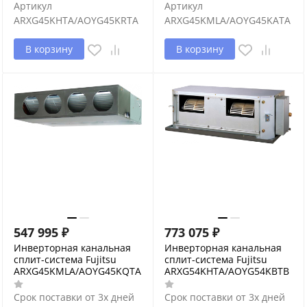
Артикул
Артикул
ARXG45KHTA/AOYG45KRTA
ARXG45KMLA/AOYG45KATA
В корзину
В корзину
547 995
₽
773 075
₽
Инверторная канальная
Инверторная канальная
сплит-система Fujitsu
сплит-система Fujitsu
ARXG45KMLA/AOYG45KQTA
ARXG54KHTA/AOYG54KBTB
Срок поставки от 3х дней
Срок поставки от 3х дней