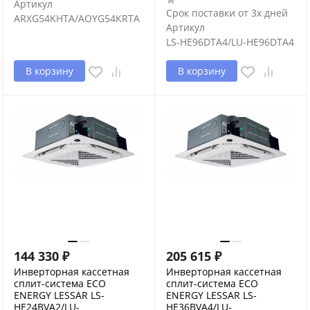
Артикул
Срок поставки от 3х дней
ARXG54KHTA/AOYG54KRTA
Артикул
LS-HE96DTA4/LU-HE96DTA4
В корзину
В корзину
144 330
₽
205 615
₽
Инверторная кассетная
Инверторная кассетная
сплит-система ECO
сплит-система ECO
ENERGY LESSAR LS-
ENERGY LESSAR LS-
HE24BVA2/LU-
HE36BVA4/LU-