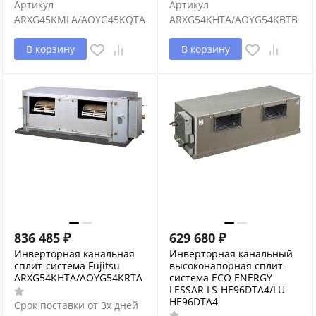
Артикул
Артикул
ARXG45KMLA/AOYG45KQTA
ARXG54KHTA/AOYG54KBTB
В корзину
В корзину
836 485
₽
629 680
₽
Инверторная канальная
Инверторная канальный
сплит-система Fujitsu
высоконапорная сплит-
ARXG54KHTA/AOYG54KRTA
система ECO ENERGY
LESSAR LS-HE96DTA4/LU-
HE96DTA4
Срок поставки от 3х дней