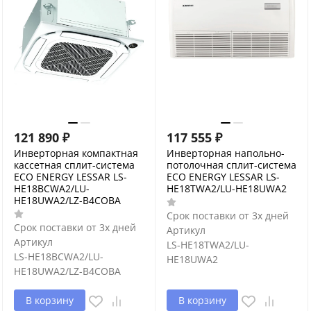
121 890
₽
117 555
₽
Инверторная компактная
Инверторная напольно-
кассетная сплит-система
потолочная сплит-система
ECO ENERGY LESSAR LS-
ECO ENERGY LESSAR LS-
HE18BCWA2/LU-
HE18TWA2/LU-HE18UWA2
HE18UWA2/LZ-B4COBA
Срок поставки от 3х дней
Срок поставки от 3х дней
Артикул
Артикул
LS-HE18TWA2/LU-
LS-HE18BCWA2/LU-
HE18UWA2
HE18UWA2/LZ-B4COBA
В корзину
В корзину