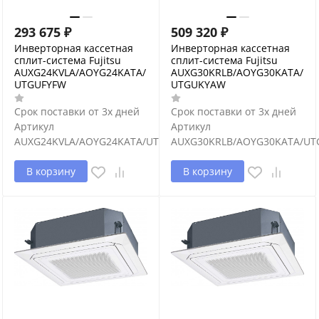
293 675
₽
509 320
₽
Инверторная кассетная
Инверторная кассетная
сплит-система Fujitsu
сплит-система Fujitsu
AUXG24KVLA/AOYG24KATA/
AUXG30KRLB/AOYG30KATA/
UTGUFYFW
UTGUKYAW
Срок поставки от 3х дней
Срок поставки от 3х дней
Артикул
Артикул
AUXG24KVLA/AOYG24KATA/UTGUFYFW
AUXG30KRLB/AOYG30KATA/U
В корзину
В корзину