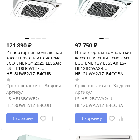
121 890
₽
97 750
₽
Инверторная компактная
Инверторная компактная
кассетная сплит-система
кассетная сплит-система
ECO ENERGY 2025 LESSAR
ECO ENERGY LESSAR LS-
LS-HE18BCWE2/LU-
HE12BCWA2/LU-
HE18UWE2/LZ-B4CUB
HE12UWA2/LZ-B4COBA
Срок поставки от 3х дней
Срок поставки от 3х дней
Артикул
Артикул
LS-HE18BCWE2/LU-
LS-HE12BCWA2/LU-
HE18UWE2/LZ-B4CUB
HE12UWA2/LZ-B4COBA
В корзину
В корзину