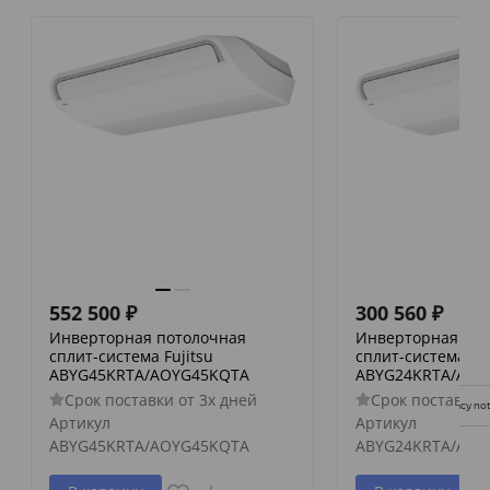
552 500
₽
300 560
₽
Инверторная потолочная
Инверторная пот
сплит-система Fujitsu
сплит-система Fuj
ABYG45KRTA/AOYG45KQTA
ABYG24KRTA/AOY
Срок поставки от 3х дней
Срок поставки 
Privacy not
Артикул
Артикул
ABYG45KRTA/AOYG45KQTA
ABYG24KRTA/AOY