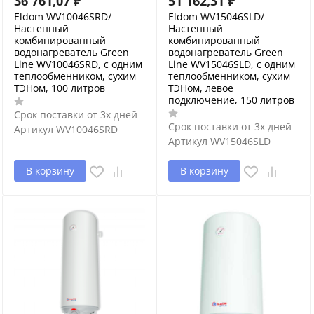
36 761,07
₽
51 162,31
₽
Eldom WV10046SRD/
Eldom WV15046SLD/
Настенный
Настенный
комбинированный
комбинированный
водонагреватель Green
водонагреватель Green
Line WV10046SRD, с одним
Line WV15046SLD, с одним
теплообменником, сухим
теплообменником, сухим
ТЭНом, 100 литров
ТЭНом, левое
подключение, 150 литров
Срок поставки от 3х дней
Срок поставки от 3х дней
Артикул
WV10046SRD
Артикул
WV15046SLD
В корзину
В корзину