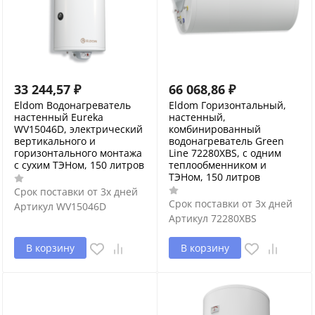
33 244,57
₽
66 068,86
₽
Eldom Водонагреватель
Eldom Горизонтальный,
настенный Eureka
настенный,
WV15046D, электрический
комбинированный
вертикального и
водонагреватель Green
горизонтального монтажа
Line 72280XBS, с одним
с сухим ТЭНом, 150 литров
теплообменником и
ТЭНом, 150 литров
Срок поставки от 3х дней
Срок поставки от 3х дней
Артикул
WV15046D
Артикул
72280XBS
В корзину
В корзину