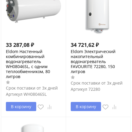
33 287,08
₽
34 721,62
₽
Eldom Настенный
Eldom Электрический
комбинированный
накопительный
водонагреватель
водонагреватель
WH08046SL, с одним
FAVOURITE 72280, 150
теплообменником, 80
литров
литров
Срок поставки от 3х дней
Срок поставки от 3х дней
Артикул
72280
Артикул
WH08046SL
В корзину
В корзину