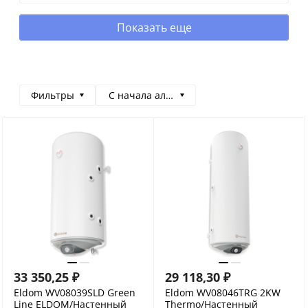
Показать еще
Фильтры
С начала алфавита
33 350,25
₽
29 118,30
₽
Eldom WV08039SLD Green
Eldom WV08046TRG 2KW
Line ELDOM/Настенный
Thermo/Настенный