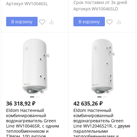
Срок поставки от 3х дней
Артикул
WV10046SL
Артикул
WV10046SLD
В корзину
В корзину
36 318,92
₽
42 635,26
₽
Eldom Настенный
Eldom Настенный
комбинированный
комбинированный
водонагреватель Green
водонагреватель Green
Line WV10046SR, с одним
Line WV12046S21R, с двумя
теплообменником и
параллельными
ТЭНом, 100 литров
теплообменниками и