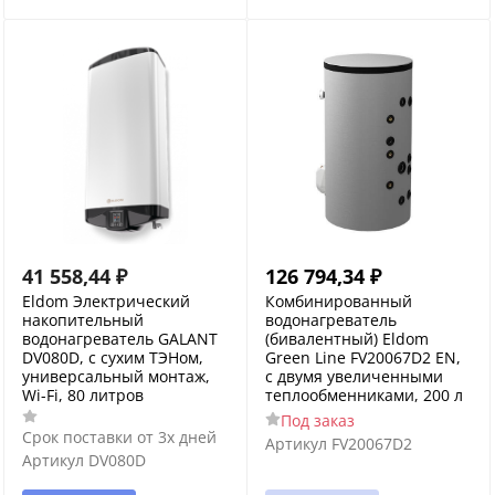
41 558,44
₽
126 794,34
₽
Eldom Электрический
Комбинированный
накопительный
водонагреватель
водонагреватель GALANT
(бивалентный) Eldom
DV080D, с сухим ТЭНом,
Green Line FV20067D2 EN,
универсальный монтаж,
с двумя увеличенными
Wi-Fi, 80 литров
теплообменниками, 200 л
Под заказ
Срок поставки от 3х дней
Артикул
FV20067D2
Артикул
DV080D