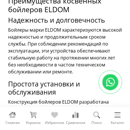
Преимущества косвенных
бойлеров ELDOM
Надежность и долговечность
Бойлеры марки ELDOM характеризуются высокой
надежностью и продолжительным сроком
службы. При соблюдении рекомендаций по
эксплуатации, эти устройства обеспечивают
стабильную работу на протяжении многих лет
без необходимости в частом техническом
обслуживании или ремонте.
Простота установки и
обслуживания
Конструкция бойлеров ELDOM разработана
таким образом, чтобы их установка была
максимально простой и быстрой. Благодаря
этому, пользователи могут сэкономить время и
Главная
Корзина
Избранное
Сравнение
Поиск
Каталог
средства на монтажных работах. Техническое