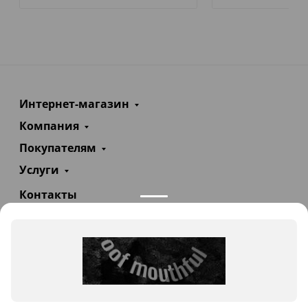
Интернет-магазин
Компания
Покупателям
Услуги
Контакты
+7(985)290-47-47
Заказать звонок
info@teploexpert.com
Пн—Сб 09:00 – 18:00