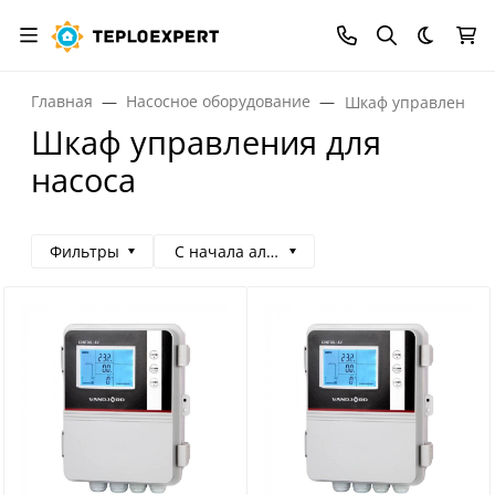
Темная
Главная
Насосное оборудование
Шкаф управления д
Шкаф управления для
насоса
Фильтры
С начала алфавита