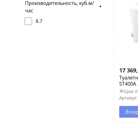
Производительность, куб.м/
час
8.7
17 369
Туалет
ST400A
Срок п
Артикул
В ко