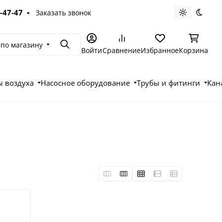
-47-47
Заказать звонок
Светлая те
Темна
 по магазину
Поиск
Войти
Сравнение
Избранное
Корзина
 воздуха
Насосное оборудование
Трубы и фитинги
Кан