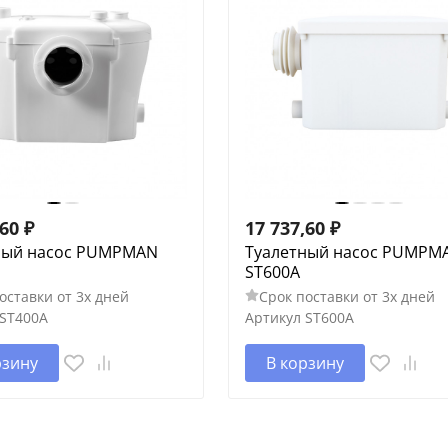
,60
₽
17 737,60
₽
ный насос PUMPMAN
Туалетный насос PUMPM
ST600A
оставки от 3х дней
Срок поставки от 3х дней
ST400A
Артикул
ST600A
рзину
В корзину