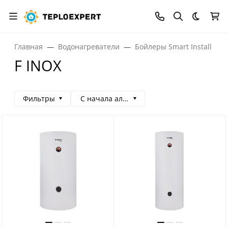
Темная
Главная
Водонагреватели
Бойлеры Smart Install
F INOX
Фильтры
С начала алфавита