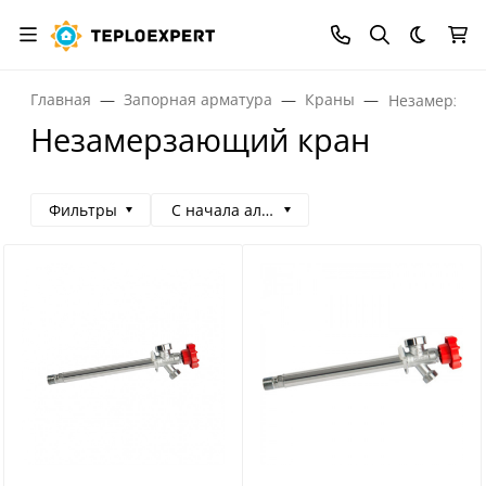
Темная
Главная
Запорная арматура
Краны
Незамерзаю
Незамерзающий кран
Фильтры
С начала алфавита