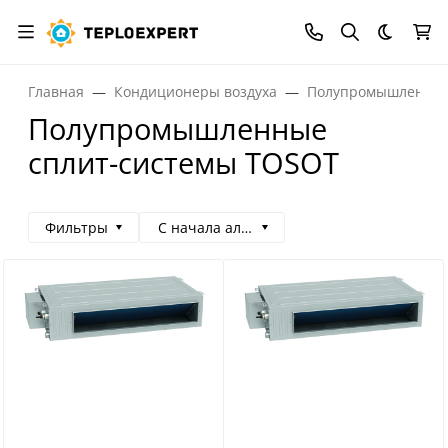
Темная
Главная
Кондиционеры воздуха
Полупромышленные
Полупромышленные
сплит-системы TOSOT
Фильтры
С начала алфавита