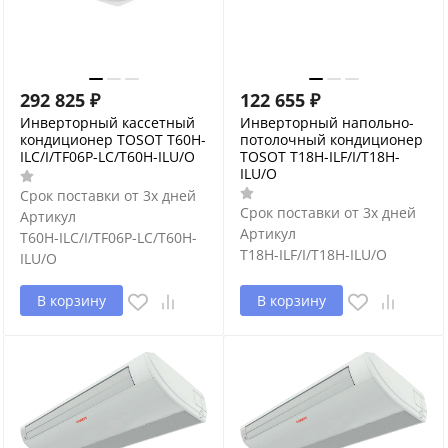
292 825
₽
122 655
₽
Инверторный кассетный
Инверторный напольно-
кондиционер TOSOT T60H-
потолочный кондиционер
ILC/I/TF06P-LC/T60H-ILU/O
TOSOT T18H-ILF/I/T18H-
ILU/O
Срок поставки от 3х дней
Срок поставки от 3х дней
Артикул
Артикул
T60H-ILC/I/TF06P-LC/T60H-
T18H-ILF/I/T18H-ILU/O
ILU/O
В корзину
В корзину