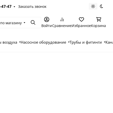
-47-47
Заказать звонок
Светлая те
Темна
 по магазину
Поиск
Войти
Сравнение
Избранное
Корзина
 воздуха
Насосное оборудование
Трубы и фитинги
Кан