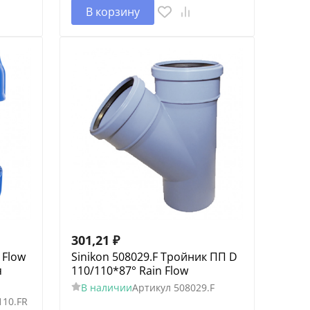
В корзину
301,21
₽
 Flow
Sinikon 508029.F Тройник ПП D
я
110/110*87° Rain Flow
В наличии
Артикул
508029.F
110.FR