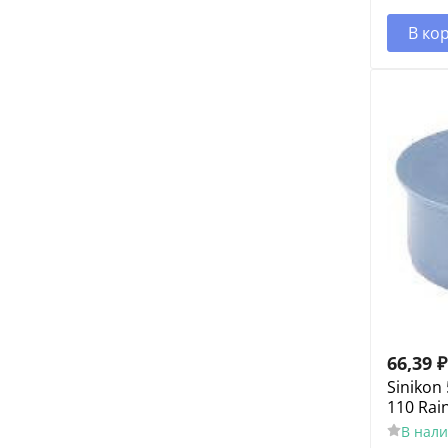
В ко
66,39
₽
Sinikon
110 Rai
В нал