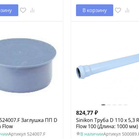
рзину
В корзину
824,77
₽
 524007.F Заглушка ПП D
Sinikon Труба D 110 х 5,3 
n Flow
Flow 100 (Длина: 1000 мм)
ичии
Артикул
524007.F
В наличии
Артикул
500089.F