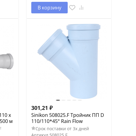
В корзину
301,21
₽
110 x
Sinikon 508025.F Тройник ПП D
 500 м
110/110*45° Rain Flow
F
Срок поставки от 3х дней
Артикул
508025.F