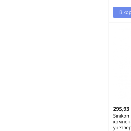
В ко
295,93
Sinikon
компен
учетвер