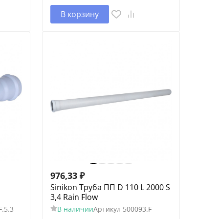
В корзину
976,33
₽
Sinikon Труба ПП D 110 L 2000 S
3,4 Rain Flow
.5.3
В наличии
Артикул
500093.F