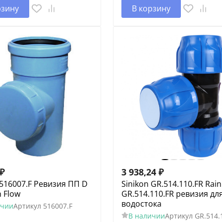
рзину
В корзину
₽
3 938,24
₽
 516007.F Ревизия ПП D
Sinikon GR.514.110.FR Rain
n Flow
GR.514.110.FR ревизия дл
водостока
ичии
Артикул
516007.F
В наличии
Артикул
GR.514.