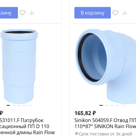
рзину
В корзину
₽
165,82
₽
 531011.F Патрубок
Sinikon 504059.F Отвод П
сационный ПП D 110
110*87° SINIKON Rain Flow
енной длины Rain Flow
Срок поставки от 3х дней