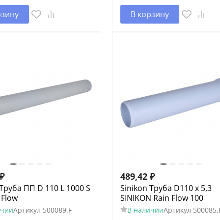
рзину
В корзину
₽
489,42
₽
 Труба ПП D 110 L 1000 S
Sinikon Труба D110 х 5,3
 Flow
SINIKON Rain Flow 100
ичии
Артикул
500089.F
В наличии
Артикул
500085.F