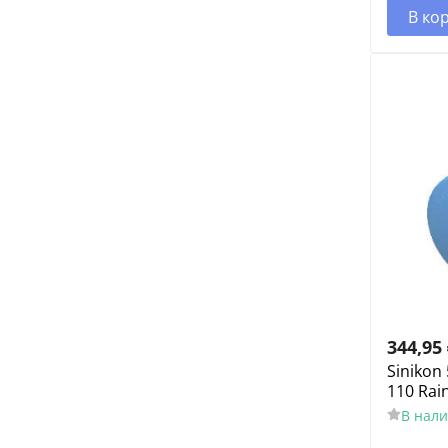
В ко
344,95
Sinikon
110 Rai
В нал