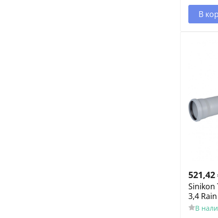
В ко
521,42
Sinikon
3,4 Rain
В нал