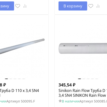
рзину
В корзину
18
₽
345,54
₽
 Труба D 110 x 3,4 SN4
Sinikon Rain Flow Труба D 
N
3,4 SN4 SINIKON Rain Flow
ичии
Артикул
500095.F
В наличии
Артикул
500085.