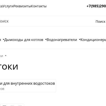
+7(985)290
ка
Услуги
Реквизиты
Контакты
Поиск
я
Дымоходы для котлов
Водонагреватели
Кондиционеры
ки
токи
и для внутренних водостоков
ров