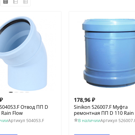
₽
178,96
₽
 504053.F Отвод ПП D
Sinikon 526007.F Муфта
 Rain Flow
ремонтная ПП D 110 Rain
ичии
Артикул
504053.F
В наличии
Артикул
526007.