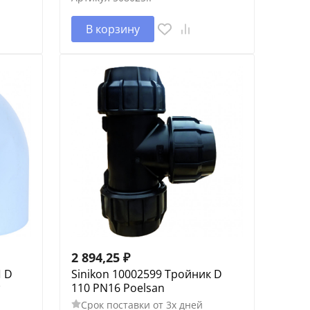
В корзину
2 894,25
₽
П D
Sinikon 10002599 Тройник D
110 PN16 Poelsan
Срок поставки от 3х дней