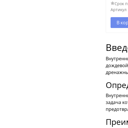
Срок п
Артикул
В ко
Введ
Внутренн
дождевой 
дренажны
Опре
Внутренн
задача ко
предотвр
Преи