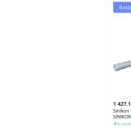
В ко
1 427,
Sinikon
SINIKO
В нал