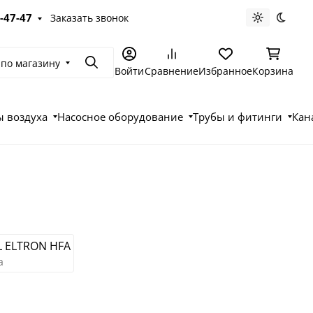
-47-47
Заказать звонок
Светлая те
Темна
 по магазину
Поиск
Войти
Сравнение
Избранное
Корзина
 воздуха
Насосное оборудование
Трубы и фитинги
Кан
L ELTRON HFA
а