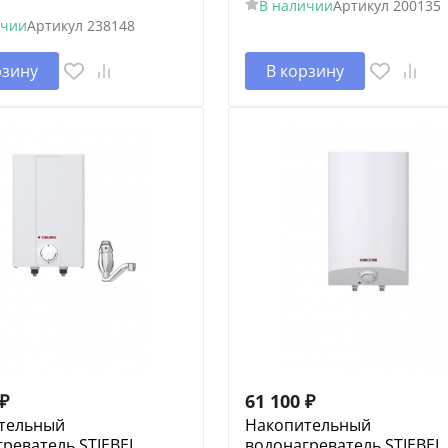
В наличии
Артикул
200135
ичии
Артикул
238148
рзину
В корзину
₽
61 100
₽
тельный
Накопительный
реватель STIEBEL
водонагреватель STIEBEL