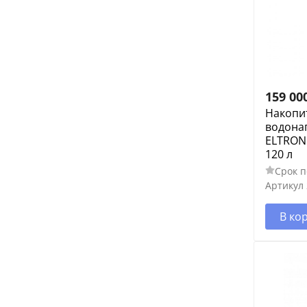
159 00
Накопи
водонаг
ELTRON 
120 л
Срок п
Артикул
В ко