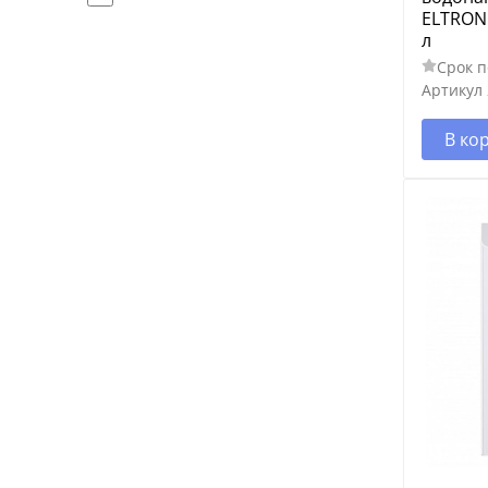
ELTRON 
STIEBEL ELTRON HDB-E Trend
л
STIEBEL ELTRON ESH
Срок п
Артикул
STIEBEL ELTRON PSH
STIEBEL ELTRON SHZ
В ко