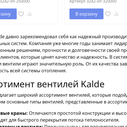
3242-vlf-250000
Артикул
3242-vlf-320000
рзину
В корзину
lde давно зарекомендовал себя как надежный производ
ьных систем. Компания уже многие годы занимает лиди
онным решениям, прочности и долговечности своей прод
лиентов, которые ценят качество и надежность. В сист
и вентили играют значительную роль. От их качества зав
ость всей системы отопления.
ртимент вентилей Kalde
длагает широкий ассортимент вентилей, которые подой
им основные типы вентилей, представленные в ассорти
вые краны:
Отличаются простотой конструкции и высо
дят для быстрого перекрытия потока теплоносителя.
аторные вентили:
Предназначены для регулирования п