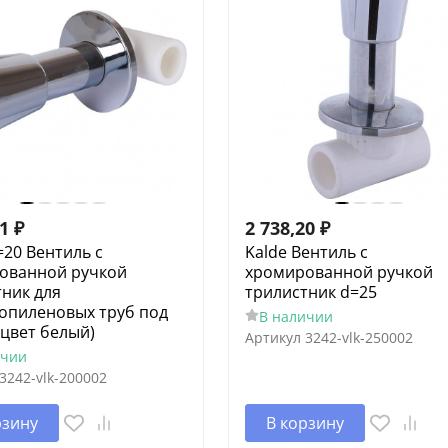
11
₽
2 738,20
₽
=20 Вентиль c
Kalde Вентиль c
ованной ручкой
хромированной ручкой
ник для
трилистник d=25
опиленовых труб под
В наличии
(цвет белый)
Артикул
3242-vlk-250002
ичии
3242-vlk-200002
рзину
В корзину