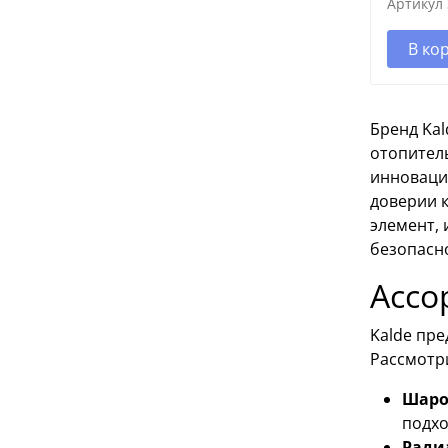
Артикул
В ко
Бренд Ka
отопител
инноваци
доверии к
элемент, 
безопасн
Ассо
Kalde пре
Рассмотр
Шаро
подхо
Ради