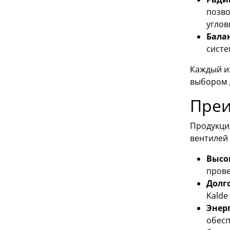
позво
углов
Бала
систе
Каждый и
выбором д
Преи
Продукци
вентилей 
Высо
прове
Долг
Kalde
Энер
обесп