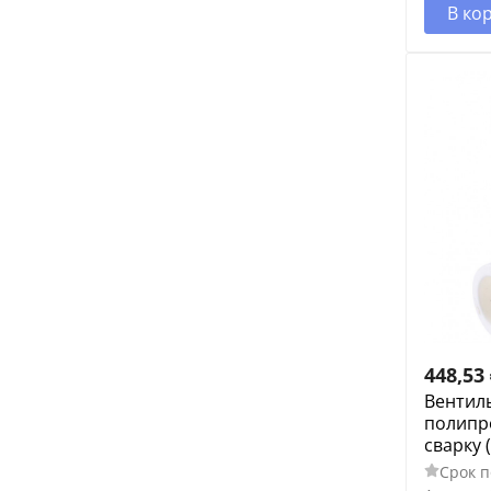
В ко
448,53
Вентиль
полипр
сварку 
Срок п