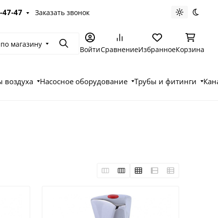
-47-47
Заказать звонок
Светлая те
Темна
 по магазину
Поиск
Войти
Сравнение
Избранное
Корзина
 воздуха
Насосное оборудование
Трубы и фитинги
Кан