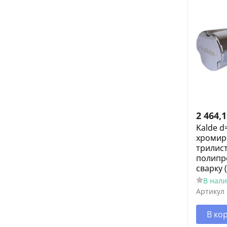
2 464,
Kalde d
хромир
трилист
полипр
сварку 
В нал
Артикул
В ко