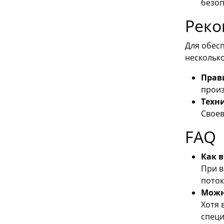
безоп
Реко
Для обесп
нескольк
Прав
произ
Техн
Своев
FAQ
Как 
При в
поток
Можн
Хотя 
специ