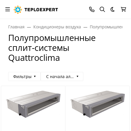
Темная
Главная
Кондиционеры воздуха
Полупромышленные
Полупромышленные
сплит-системы
Quattroclima
Фильтры
С начала алфавита