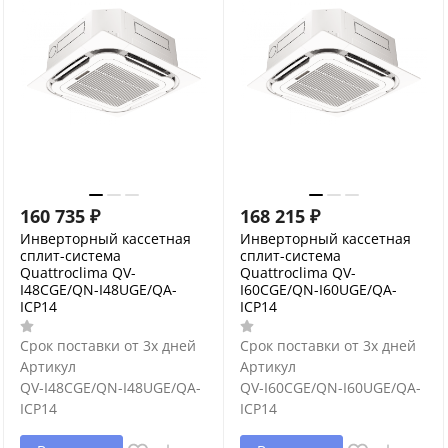
160 735
₽
168 215
₽
Инверторный кассетная
Инверторный кассетная
сплит-система
сплит-система
Quattroclima QV-
Quattroclima QV-
I48CGE/QN-I48UGE/QA-
I60CGE/QN-I60UGE/QA-
ICP14
ICP14
Срок поставки от 3х дней
Срок поставки от 3х дней
Артикул
Артикул
QV-I48CGE/QN-I48UGE/QA-
QV-I60CGE/QN-I60UGE/QA-
ICP14
ICP14