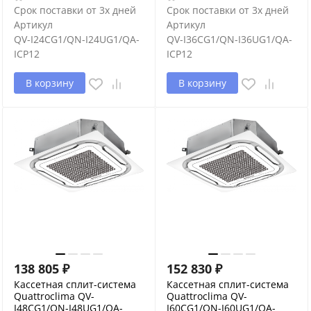
Срок поставки от 3х дней
Срок поставки от 3х дней
Артикул
Артикул
QV-I24CG1/QN-I24UG1/QA-
QV-I36CG1/QN-I36UG1/QA-
ICP12
ICP12
В корзину
В корзину
138 805
₽
152 830
₽
Кассетная сплит-система
Кассетная сплит-система
Quattroclima QV-
Quattroclima QV-
I48CG1/QN-I48UG1/QA-
I60CG1/QN-I60UG1/QA-