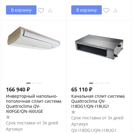
В корзину
В корзину
166 940
₽
65 110
₽
Инверторный напольно-
Канальная сплит-система
потолочная сплит-система
Quattroclima QV-
Quattroclima QV-
I18DG1/QN-I18UG1
I60FGE/QN-I60UGE
Срок поставки от 3х дней
Срок поставки от 3х дней
Артикул
Артикул
QV-I18DG1/QN-I18UG1