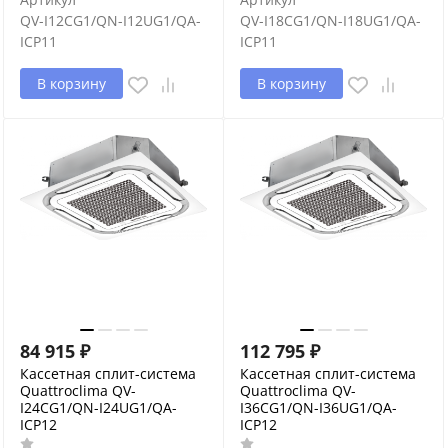
QV-I12CG1/QN-I12UG1/QA-
QV-I18CG1/QN-I18UG1/QA-
ICP11
ICP11
В корзину
В корзину
84 915
₽
112 795
₽
Кассетная сплит-система
Кассетная сплит-система
Quattroclima QV-
Quattroclima QV-
I24CG1/QN-I24UG1/QA-
I36CG1/QN-I36UG1/QA-
ICP12
ICP12