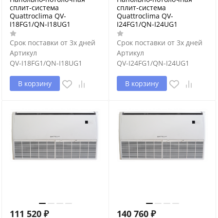
сплит-система
сплит-система
Quattroclima QV-
Quattroclima QV-
I18FG1/QN-I18UG1
I24FG1/QN-I24UG1
Срок поставки от 3х дней
Срок поставки от 3х дней
Артикул
Артикул
QV-I18FG1/QN-I18UG1
QV-I24FG1/QN-I24UG1
В корзину
В корзину
111 520
₽
140 760
₽