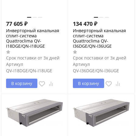
77 605
₽
134 470
₽
Инверторный канальная
Инверторный канальная
сплит-система
сплит-система
Quattroclima QV-
Quattroclima QV-
I18DGE/QN-I18UGE
I36DGE/QN-I36UGE
Срок поставки от 3х дней
Срок поставки от 3х дней
Артикул
Артикул
QV-I18DGE/QN-I18UGE
QV-I36DGE/QN-I36UGE
В корзину
В корзину