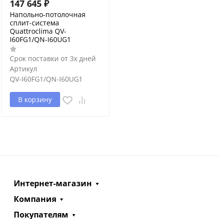
147 645
₽
Напольно-потолочная
сплит-система
Quattroclima QV-
I60FG1/QN-I60UG1
Срок поставки от 3х дней
Артикул
QV-I60FG1/QN-I60UG1
В корзину
Интернет-магазин
Компания
Покупателям