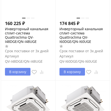
160 225
₽
174 845
₽
Инверторный канальная
Инверторный канальная
сплит-система
сплит-система
Quattroclima QV-
Quattroclima QV-
I48DGE/QN-I48UGE
I60DGE/QN-I60UGE
Срок поставки от 3х дней
Срок поставки от 3х дней
Артикул
Артикул
QV-I48DGE/QN-I48UGE
QV-I60DGE/QN-I60UGE
В корзину
В корзину