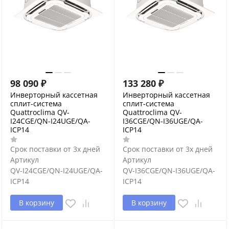
98 090
₽
133 280
₽
Инверторный кассетная
Инверторный кассетная
сплит-система
сплит-система
Quattroclima QV-
Quattroclima QV-
I24CGE/QN-I24UGE/QA-
I36CGE/QN-I36UGE/QA-
ICP14
ICP14
Срок поставки от 3х дней
Срок поставки от 3х дней
Артикул
Артикул
QV-I24CGE/QN-I24UGE/QA-
QV-I36CGE/QN-I36UGE/QA-
ICP14
ICP14
В корзину
В корзину