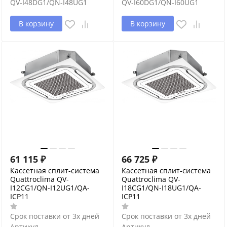
QV-I48DG1/QN-I48UG1
QV-I60DG1/QN-I60UG1
В корзину
В корзину
61 115
₽
66 725
₽
Кассетная сплит-система
Кассетная сплит-система
Quattroclima QV-
Quattroclima QV-
I12CG1/QN-I12UG1/QA-
I18CG1/QN-I18UG1/QA-
ICP11
ICP11
Срок поставки от 3х дней
Срок поставки от 3х дней
Артикул
Артикул