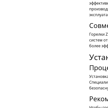
эффективн
производи
эксплуат
Совм
Горелки 
систем о
более эф
Уста
Проце
Установк
Специали
безопасн
Реко
Чтобы гор