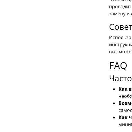
проводить
замену и
Совет
Использо
инструкц
вы сможе
FAQ
Часто
Как 
необх
Возм
самос
Как 
миним