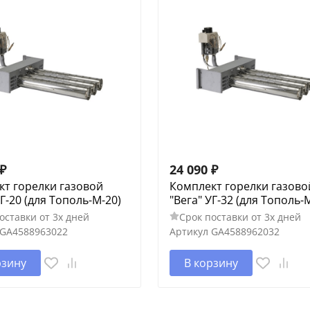
₽
24 090
₽
кт горелки газовой
Комплект горелки газово
УГ-20 (для Тополь-М-20)
"Вега" УГ-32 (для Тополь-
оставки от 3х дней
Срок поставки от 3х дней
GA4588963022
Артикул
GA4588962032
рзину
В корзину