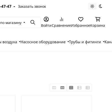
-47-47
Заказать звонок
Светлая те
Темна
 по магазину
Поиск
Войти
Сравнение
Избранное
Корзина
 воздуха
Насосное оборудование
Трубы и фитинги
Кан