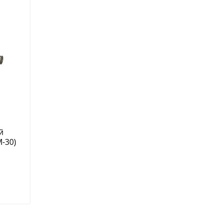
й
М-30)