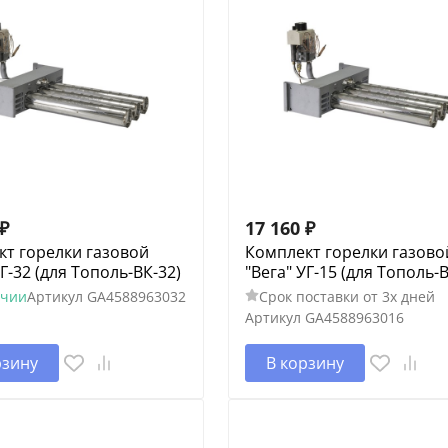
₽
17 160
₽
кт горелки газовой
Комплект горелки газово
УГ-32 (для Тополь-ВК-32)
"Вега" УГ-15 (для Тополь-В
ичии
Артикул
GA4588963032
Срок поставки от 3х дней
Артикул
GA4588963016
рзину
В корзину