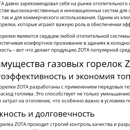
TA давно зарекомендовал себя на рынке отопительного 
стве высококачественных и инновационных систем для о
, так и для коммерческого использования. Одним из кл
горелки, которые играют важную роль в обеспечении эф
горелки являются сердцем любой отопительной системы.
еспечивая комфортное проживание в зданиях в холодно
ость – вот что делает продукцию ZOTA популярной сре
мущества газовых горелок 
гоэффективность и экономия то
горелки ZOTA разработаны с применением передовых те
асход топлива. Это способствует не только уменьшени
затрат на отопление, что особенно важно в условиях п
ность и долговечность
релка ZOTA проходит строгий контроль качества и разр