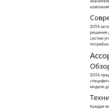
значител
компания 
Совр
ZOTA акт
решения 
систем уп
потребно
Ассо
Обзо
ZOTA пред
специфиче
модели д
Техни
Каждая мо