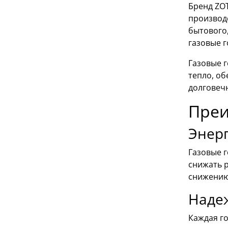
Бренд ZO
производ
бытового
газовые 
Газовые 
тепло, об
долговечн
Преи
Энер
Газовые 
снижать р
снижению 
Надеж
Каждая го