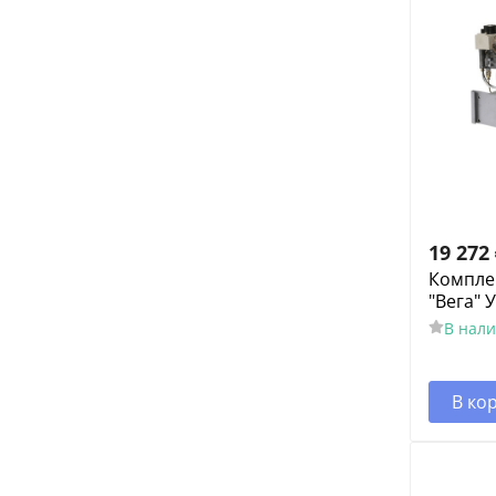
19 272
Компле
"Вега" 
В нал
В ко