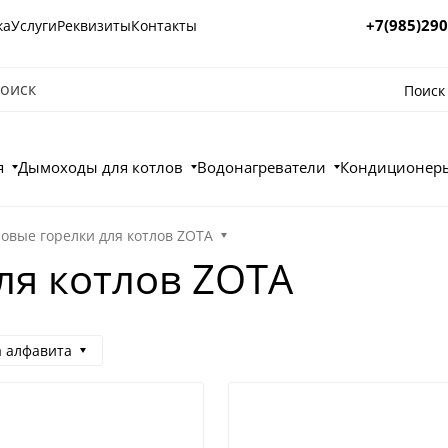
+7(985)290
ка
Услуги
Реквизиты
Контакты
Поиск
я
Дымоходы для котлов
Водонагреватели
Кондиционеры
зовые горелки для котлов ZOTA
ля котлов ZOTA
а алфавита