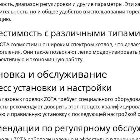
ость, диапазон регулировки и другие параметры. Эти х
тельность, но и общее удобство в использовании горелк
ацию.
естимость с различными типами
ZOTA совместимы с широким спектром котлов, что дела
топления. Они также позволяют легко модернизировать
фективную и экономичную работу.
новка и обслуживание
сс установки и настройки
а газовых горелок ZOTA требует специального оборудов
сты рекомендуют доверить этот процесс квалифициров
ую и правильную установку с последующей настройкой 
мендации по регулярному обсл
елки ZOTA работали надежно и эффективно в течение до