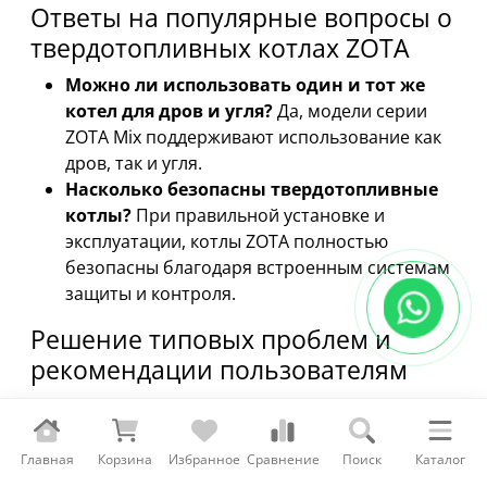
Ответы на популярные вопросы о
твердотопливных котлах ZOTA
Можно ли использовать один и тот же
котел для дров и угля?
Да, модели серии
ZOTA Mix поддерживают использование как
дров, так и угля.
Насколько безопасны твердотопливные
котлы?
При правильной установке и
эксплуатации, котлы ZOTA полностью
безопасны благодаря встроенным системам
защиты и контроля.
Решение типовых проблем и
рекомендации пользователям
Некоторые пользователи могут сталкиваться с
проблемами в эксплуатации, такими как
снижение эффективности или перебои в работе.
Главная
Корзина
Избранное
Сравнение
Поиск
Каталог
Основные рекомендации: