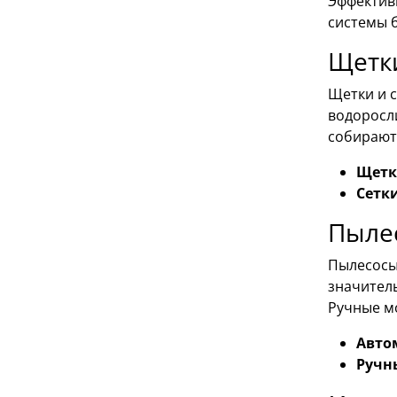
Эффектив
системы 
Щетки
Щетки и с
водоросли
собирают 
Щетк
Сетки
Пылес
Пылесосы
значитель
Ручные мо
Авто
Ручн