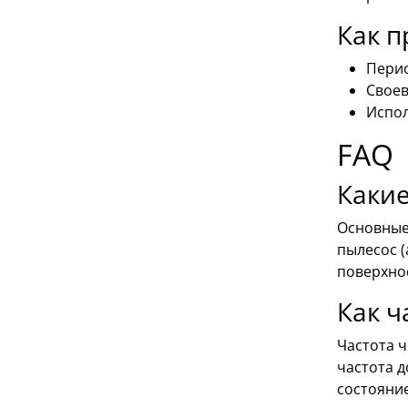
Как п
Перио
Своев
Испол
FAQ
Какие
Основные 
пылесос 
поверхно
Как ч
Частота ч
частота д
состояние