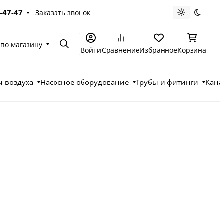
-47-47
Заказать звонок
Светлая те
Темна
 по магазину
Поиск
Войти
Сравнение
Избранное
Корзина
 воздуха
Насосное оборудование
Трубы и фитинги
Кан