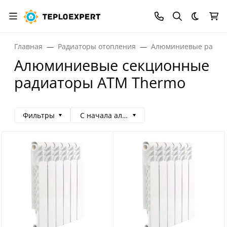
Темная
Главная
Радиаторы отопления
Алюминиевые радиа
Алюминиевые секционные
радиаторы ATM Thermo
Фильтры
С начала алфавита