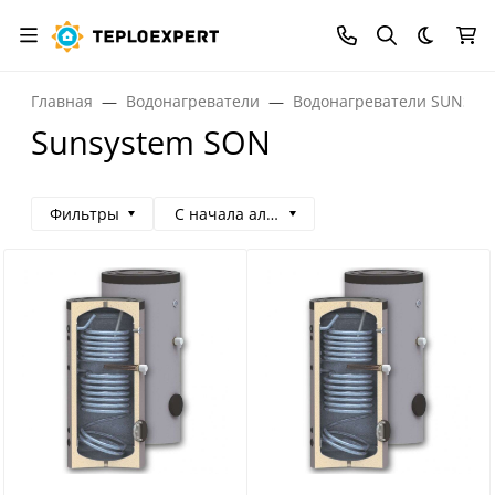
Темная
Главная
Водонагреватели
Водонагреватели SUNSYS
Sunsystem SON
Фильтры
С начала алфавита