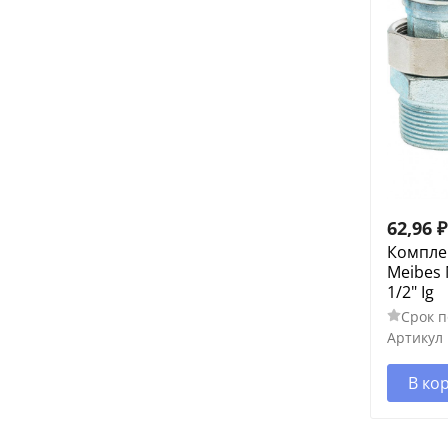
62,96
₽
Компле
Meibes 
1/2" Ig
Срок п
Артикул
В ко