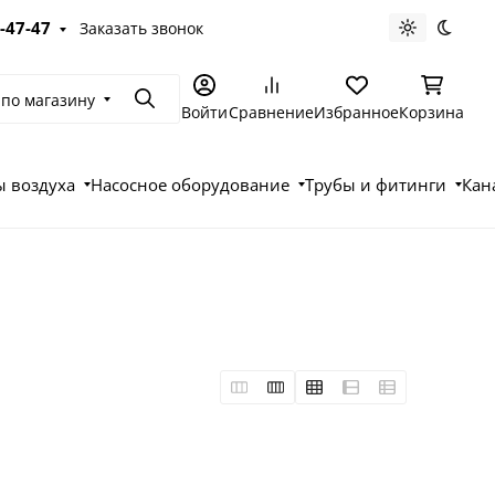
-47-47
Заказать звонок
Светлая те
Темна
 по магазину
Поиск
Войти
Сравнение
Избранное
Корзина
 воздуха
Насосное оборудование
Трубы и фитинги
Кан