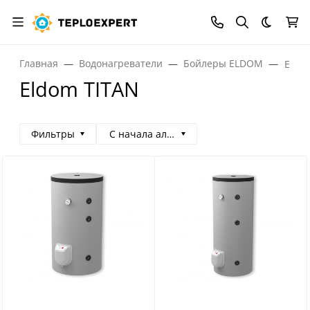
Темная
Главная
Водонагреватели
Бойлеры ELDOM
Eldo
Eldom TITAN
Фильтры
С начала алфавита