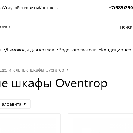
+7(985)290
ка
Услуги
Реквизиты
Контакты
Поиск
я
Дымоходы для котлов
Водонагреватели
Кондиционеры
еделительные шкафы Oventrop
е шкафы Oventrop
а алфавита