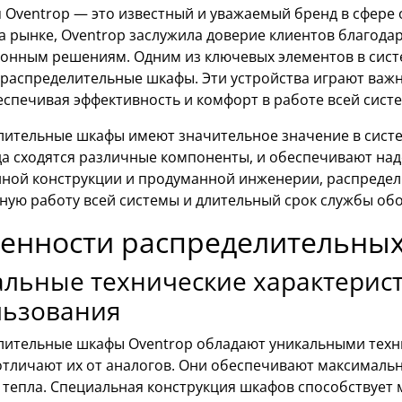
 Oventrop — это известный и уважаемый бренд в сфере
 рынке, Oventrop заслужила доверие клиентов благода
онным решениям. Одним из ключевых элементов в сист
 распределительные шкафы. Эти устройства играют важ
еспечивая эффективность и комфорт в работе всей сист
лительные шкафы имеют значительное значение в сист
уда сходятся различные компоненты, и обеспечивают на
нной конструкции и продуманной инженерии, распреде
ную работу всей системы и длительный срок службы об
енности распределительных
альные технические характерис
льзования
лительные шкафы Oventrop обладают уникальными техн
отличают их от аналогов. Они обеспечивают максимальн
 тепла. Специальная конструкция шкафов способствует