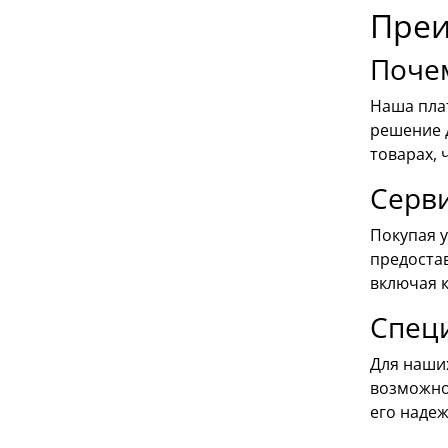
Преи
Почем
Наша пла
решение 
товарах,
Серв
Покупая у
предоста
включая к
Спец
Для наши
возможно
его надеж