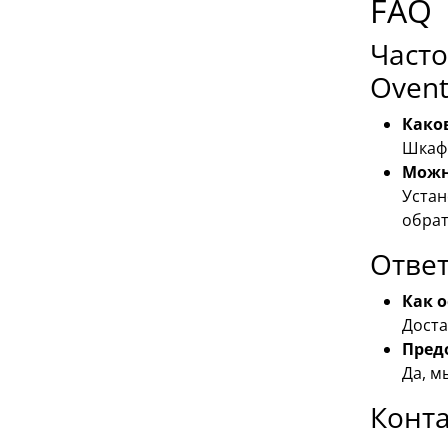
FAQ
Част
Ovent
Како
Шкафы
Можн
Устан
обрат
Ответ
Как 
Доста
Предо
Да, м
Конт