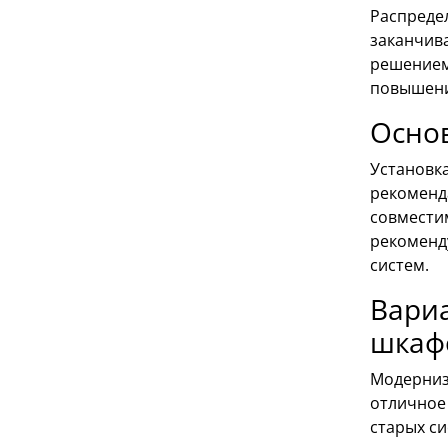
Распреде
заканчив
решением
повышени
Осно
Установк
рекоменд
совмести
рекоменд
систем.
Вари
шкаф
Модерниз
отличное
старых с