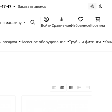
-47-47
Заказать звонок
Светлая те
Темна
 по магазину
Поиск
Войти
Сравнение
Избранное
Корзина
 воздуха
Насосное оборудование
Трубы и фитинги
Кан