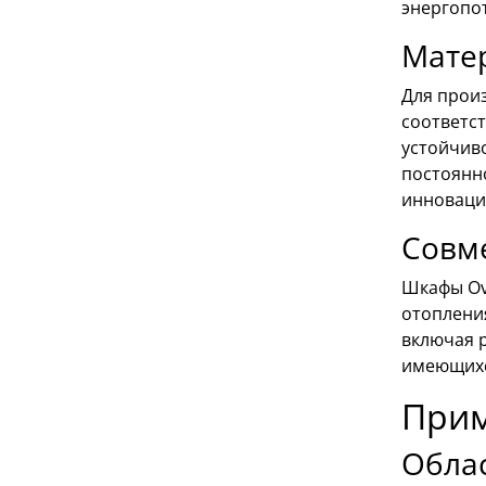
энергопо
Мате
Для прои
соответс
устойчив
постоянн
инноваци
Совм
Шкафы Ov
отоплени
включая 
имеющихс
Прим
Обла