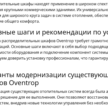
лительные шкафы находят применение в широком спектр
ая крупными коммерческими зданиями. Их универсально
 для широкого круга задач в системе отопления, обесп
е общего комфорта.
вные шаги и рекомендации по у
а распределительных шкафов Oventrop требует грамотн
аций. Основные шаги включают в себя выбор подходящег
мости оборудования и подключение компонент системы
уем доверить установку профессионалам, что гарантиру
анты модернизации существующ
ов Oventrop
ация существующих отопительных систем всегда была ак
 решение для ее выполнения. Они позволяют восстанов
истем, внедрив новые технологии управления без необ