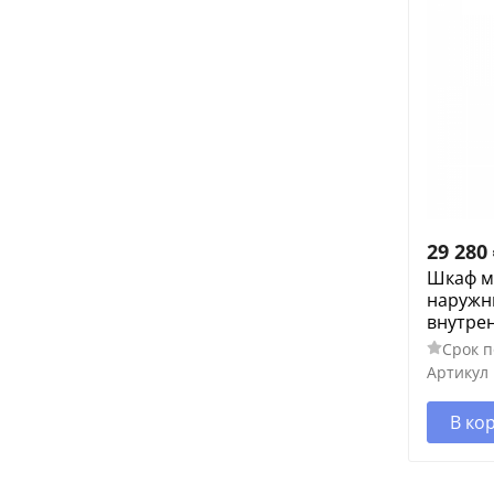
29 280
Шкаф м
наружн
внутре
Срок п
Артикул
В ко