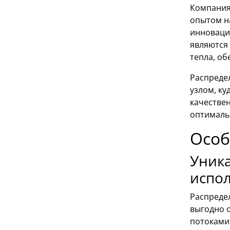
Компания
опытом на
инноваци
являются
тепла, об
Распреде
узлом, к
качестве
оптималь
Особ
Уник
испо
Распреде
выгодно 
потоками