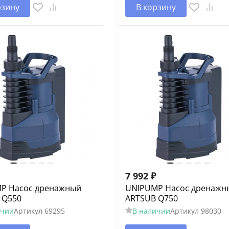
рзину
В корзину
7 992
₽
P Насос дренажный
UNIPUMP Насос дренажн
 Q550
ARTSUB Q750
ичии
Артикул
69295
В наличии
Артикул
98030