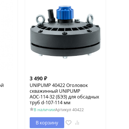
3 490
₽
ой
UNIPUMP 40422 Оголовок
.
скважинный UNIPUMP
АОС-114-32 (БЭЗ) для обсадных
труб d-107-114 мм
В наличии
Артикул
40422
В корзину