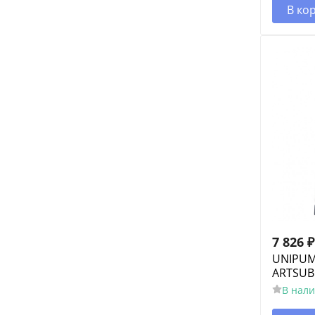
В ко
7 826
₽
UNIPUM
ARTSUB
В нал