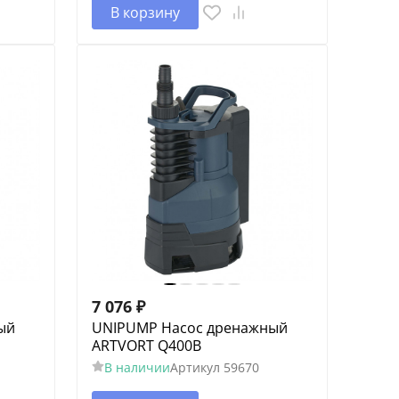
В корзину
7 076
₽
ый
UNIPUMP Насос дренажный
ARTVORT Q400B
В наличии
Артикул
59670