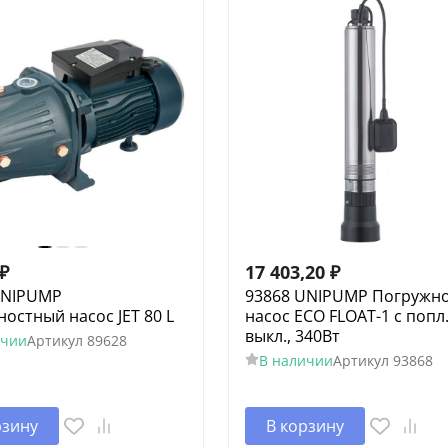
₽
17 403,20
₽
UNIPUMP
93868 UNIPUMP Погружн
остный насос JET 80 L
насос ECO FLOAT-1 с попл
выкл., 340Вт
ичии
Артикул
89628
В наличии
Артикул
93868
рзину
В корзину