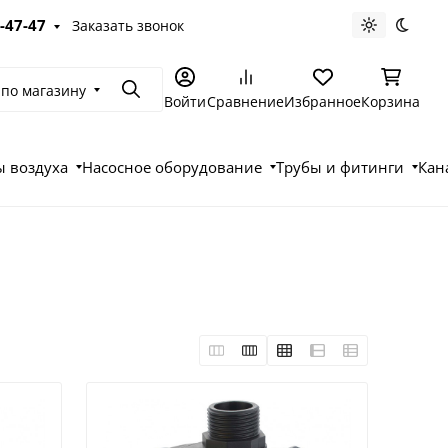
-47-47
Заказать звонок
Светлая те
Темна
 по магазину
Поиск
Войти
Сравнение
Избранное
Корзина
 воздуха
Насосное оборудование
Трубы и фитинги
Кан