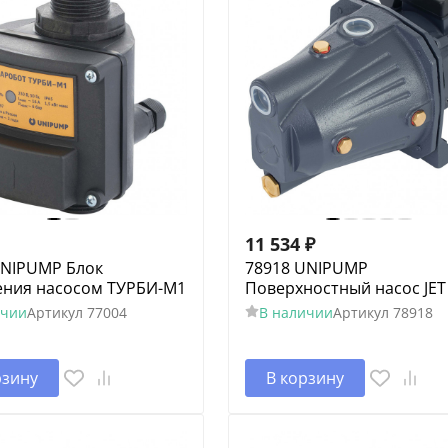
11 534
₽
UNIPUMP Блок
78918 UNIPUMP
ения насосом ТУРБИ-М1
Поверхностный насос JET 
ичии
Артикул
77004
В наличии
Артикул
78918
рзину
В корзину