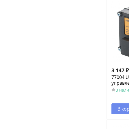
3 147
₽
77004 
управл
В нал
В ко