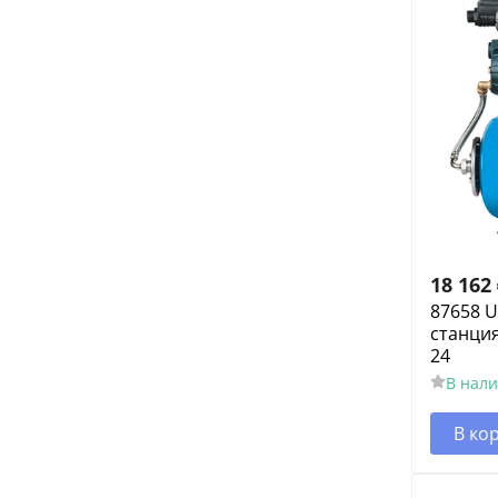
18 162
87658 
станция
24
В нал
В ко