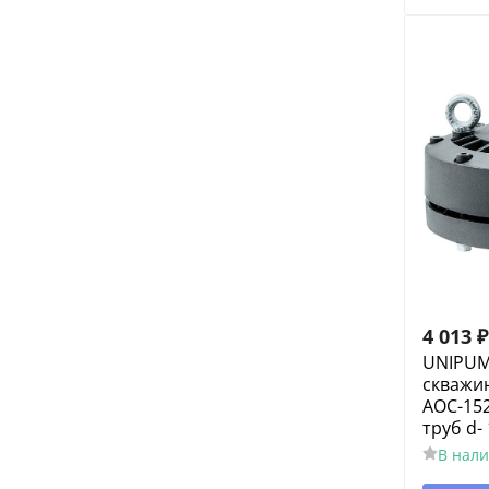
4 013
₽
UNIPUM
скважи
АОС-152
труб d-
В нал