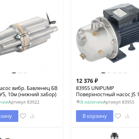
12 376
₽
асос вибр. Бавленец БВ
83955 UNIPUMP
-У5, 10м (нижний забор)
Поверхностный насос JS 
ичии
Артикул
83922
В наличии
Артикул
83955
рзину
В корзину