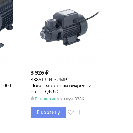
3 926
₽
83861 UNIPUMP
100 L
Поверхностный вихревой
насос QB 60
В наличии
Артикул
83861
В корзину