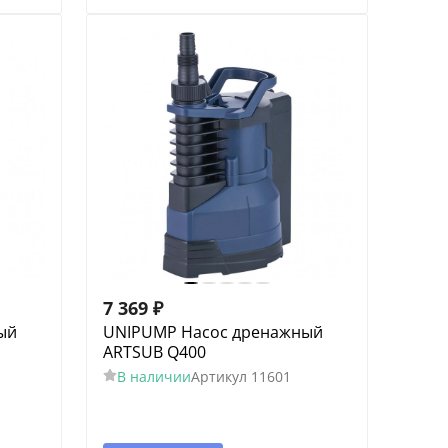
7 369
₽
ый
UNIPUMP Насос дренажный
ARTSUB Q400
В наличии
Артикул
11601