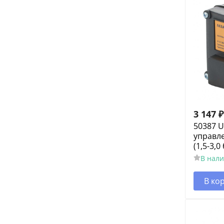
3 147
₽
50387 
управл
(1,5-3,0
В нал
В ко