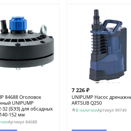
7 226
₽
P 84688 Оголовок
UNIPUMP Насос дренажн
нный UNIPUMP
ARTSUB Q250
-32 (БЭЗ) для обсадных
В наличии
Артикул
99749
 140-152 мм
ичии
Артикул
84688