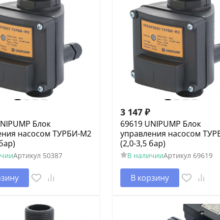
3 147
₽
UNIPUMP Блок
69619 UNIPUMP Блок
ения насосом ТУРБИ-М2
управления насосом ТУР
 бар)
(2,0-3,5 бар)
ичии
Артикул
50387
В наличии
Артикул
69619
рзину
В корзину