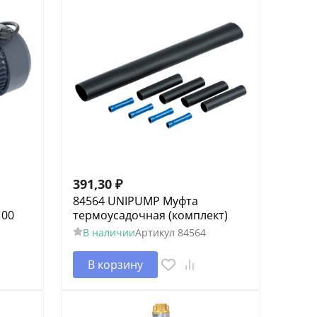
391,30
₽
84564 UNIPUMP Муфта
100
термоусадочная (комплект)
В наличии
Артикул
84564
В корзину