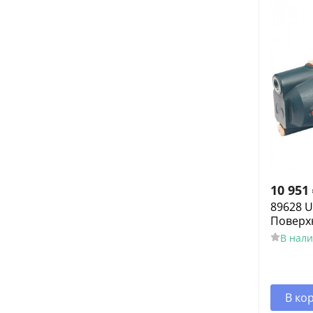
10 951
89628 
Поверхн
В нал
В ко