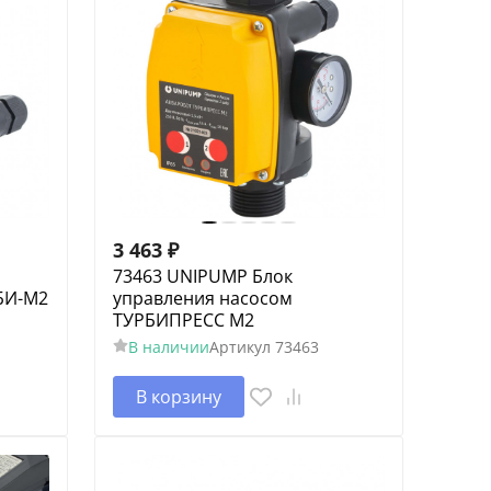
3 463
₽
73463 UNIPUMP Блок
БИ-М2
управления насосом
ТУРБИПРЕСС М2
В наличии
Артикул
73463
В корзину