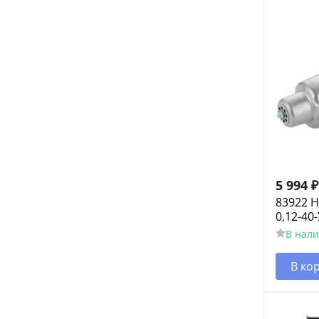
5 994
₽
83922 Н
0,12-40
В нал
В ко