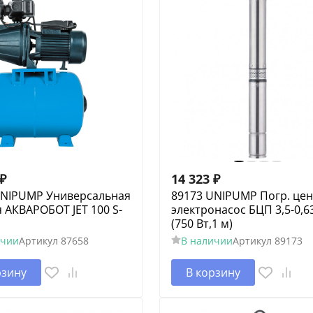
₽
14 323
₽
UNIPUMP Универсальная
89173 UNIPUMP Погр. цен
 АКВАРОБОТ JET 100 S-
электронасос БЦП 3,5-0,6
(750 Вт,1 м)
ичии
Артикул
87658
В наличии
Артикул
89173
рзину
В корзину