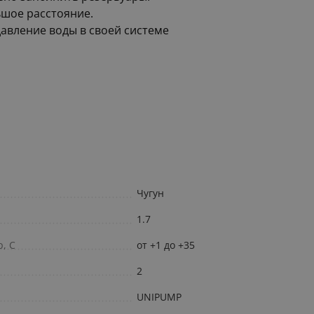
ьшое расстояние.
давление воды в своей системе
Чугун
1.7
, С
от +1 до +35
2
UNIPUMP