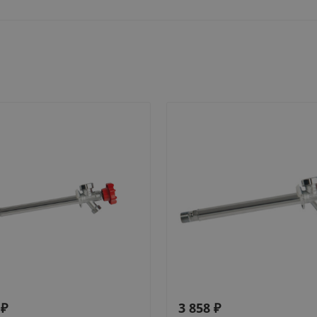
₽
3 858
₽