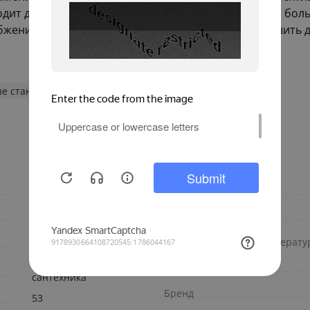
дит для транспортировки различных жидкостей на бол
ения. Это важный аспект для тех, кто хочет улучшить 
е станции
220
Материал корпуса
3
Длина кабеля, м
220
Диапазон рабочих температур
Инженерная
Гарантия, лет
сантехника
Бренд
53