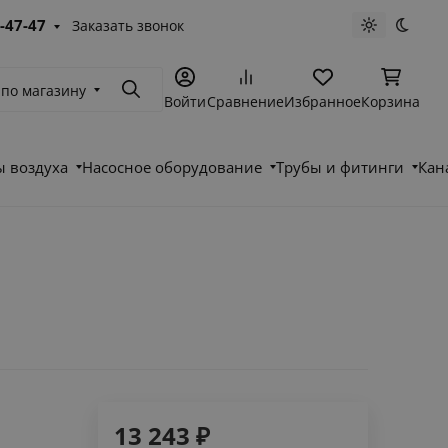
-47-47
Заказать звонок
Светлая те
Темна
 по магазину
Поиск
Войти
Сравнение
Избранное
Корзина
 воздуха
Насосное оборудование
Трубы и фитинги
Кан
13 243
₽