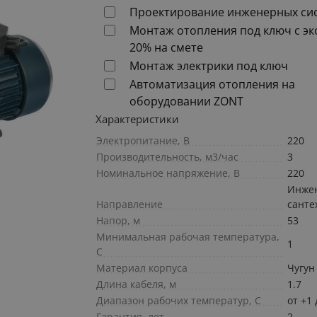
Проектирование инженерных си
Монтаж отопления под ключ с э
20% на смете
Монтаж электрики под ключ
Автоматизация отопления на
оборудовании ZONT
Характеристики
Электропитание, В
220
Производительность, м3/час
3
Номинальное напряжение, В
220
Инже
Направление
санте
Напор, м
53
Минимальная рабочая температура,
1
С
Материал корпуса
Чугун
Длина кабеля, м
1.7
Диапазон рабочих температур, С
от +1 
Гарантия, лет
2