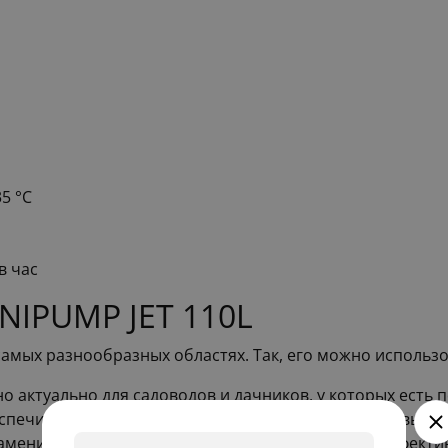
5 °С
в час
NIPUMP JET 110L
амых разнообразных областях. Так, его можно использо
о актуально для садоводов и дачников, у которых есть 
спечит постоянное наличие чистой воды для бытовых н
меним в тех случаях, когда требуется быстро и эффект