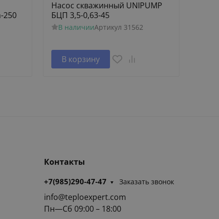
Насос скважинный UNIPUMP
Насо
-250
БЦП 3,5-0,63-45
UNIP
попл
В наличии
Артикул
31562
В н
В корзину
В 
Контакты
+7(985)290-47-47
Заказать звонок
info@teploexpert.com
Пн—Сб 09:00 – 18:00