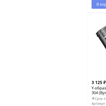
В ко
3 125
₽
Y-образ
304 (Ву
Срок п
Артикул