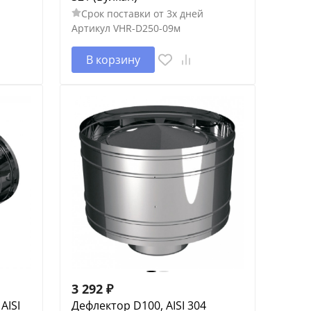
Срок поставки от 3х дней
Артикул
VHR-D250-09м
В корзину
3 292
₽
AISI
Дефлектор D100, AISI 304