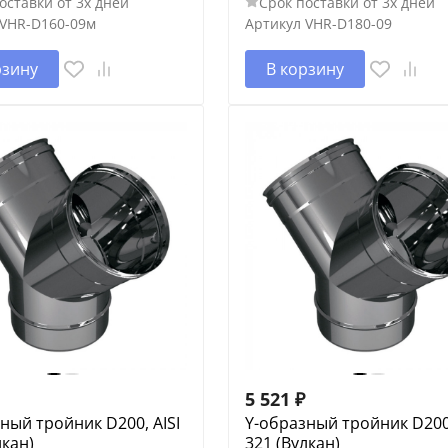
оставки от 3х дней
Срок поставки от 3х дней
VHR-D160-09м
Артикул
VHR-D180-09
рзину
В корзину
5 521
₽
ный тройник D200, AISI
Y-образный тройник D200,
лкан)
321 (Вулкан)