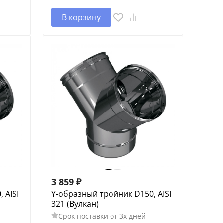
В корзину
3 859
₽
 AISI
Y-образный тройник D150, AISI
321 (Вулкан)
Срок поставки от 3х дней