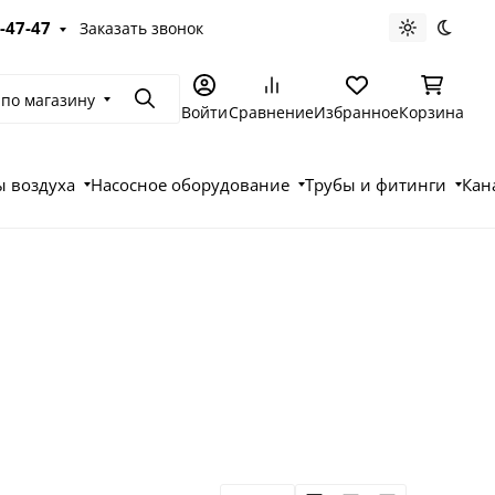
-47-47
Заказать звонок
Светлая те
Темна
 по магазину
Поиск
Войти
Сравнение
Избранное
Корзина
 воздуха
Насосное оборудование
Трубы и фитинги
Кан