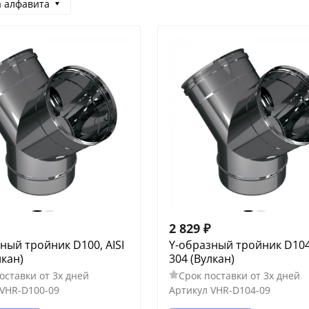
а алфавита
2 829
₽
ный тройник D100, AISI
Y-образный тройник D104,
лкан)
304 (Вулкан)
оставки от 3х дней
Срок поставки от 3х дней
VHR-D100-09
Артикул
VHR-D104-09