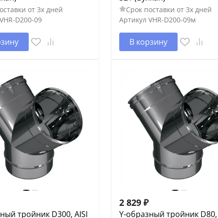
оставки от 3х дней
Срок поставки от 3х дней
VHR-D200-09
Артикул
VHR-D200-09м
рзину
В корзину
2 829
₽
ный тройник D300, AISI
Y-образный тройник D80, 