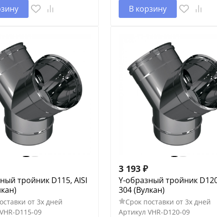
рзину
В корзину
3 193
₽
ный тройник D115, AISI
Y-образный тройник D120,
лкан)
304 (Вулкан)
оставки от 3х дней
Срок поставки от 3х дней
VHR-D115-09
Артикул
VHR-D120-09