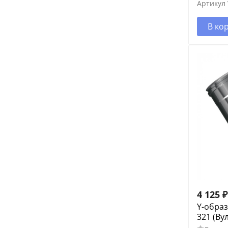
Артикул
В ко
4 125
₽
Y-образ
321 (Ву