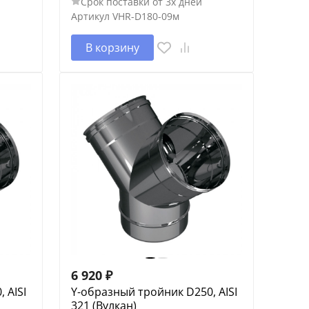
Срок поставки от 3х дней
Артикул
VHR-D180-09м
В корзину
6 920
₽
 AISI
Y-образный тройник D250, AISI
321 (Вулкан)