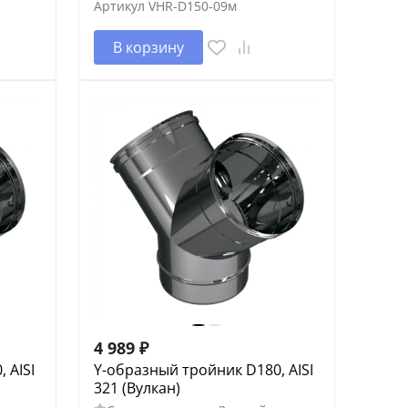
Артикул
VHR-D150-09м
В корзину
4 989
₽
 AISI
Y-образный тройник D180, AISI
321 (Вулкан)