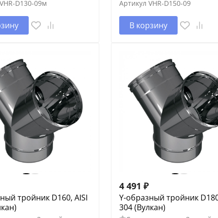
VHR-D130-09м
Артикул
VHR-D150-09
рзину
В корзину
4 491
₽
ный тройник D160, AISI
Y-образный тройник D180,
лкан)
304 (Вулкан)