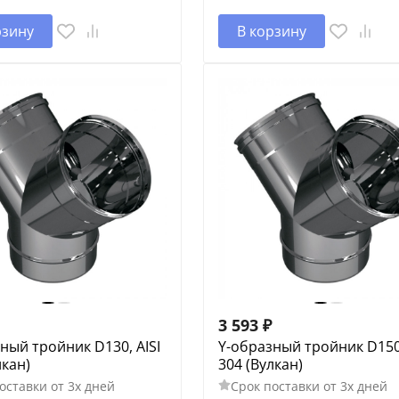
рзину
В корзину
3 593
₽
ный тройник D130, AISI
Y-образный тройник D150,
лкан)
304 (Вулкан)
оставки от 3х дней
Срок поставки от 3х дней