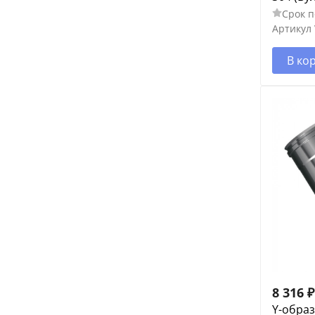
Срок п
Артикул
В ко
8 316
₽
Y-образ