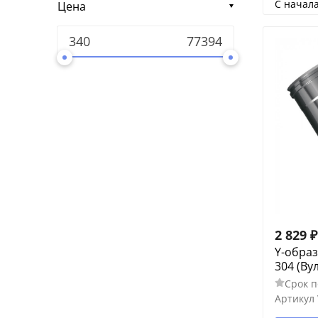
С начал
Цена
2 829
₽
Y-образ
304 (Ву
Срок п
Артикул