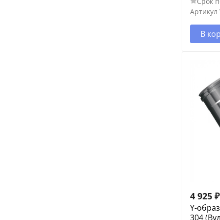
Срок п
Артикул
В ко
4 925
₽
Y-образ
304 (Ву