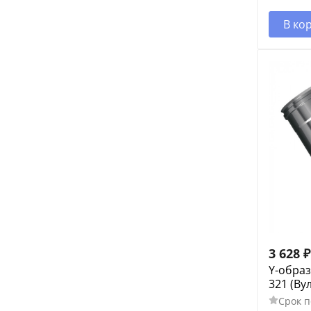
В ко
3 628
₽
Y-образ
321 (Ву
Срок п