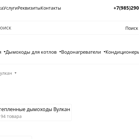
+7(985)290
ка
Услуги
Реквизиты
Контакты
Поиск
я
Дымоходы для котлов
Водонагреватели
Кондиционеры
улкан
тепленные дымоходы Вулкан
194 товара