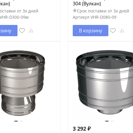
лкан)
304 (Вулкан)
оставки от 3х дней
Срок поставки от 3х дней
VHR-D300-09м
Артикул
VHR-D080-09
рзину
В корзину
3 292
₽