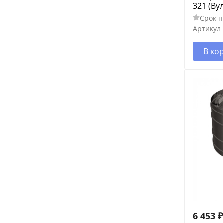
321 (Ву
Срок п
Артикул
В ко
6 453
₽