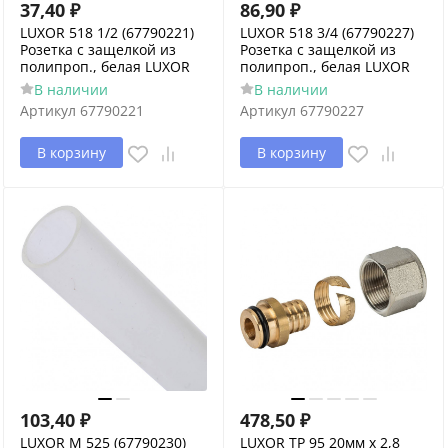
37,40
₽
86,90
₽
LUXOR 518 1/2 (67790221)
LUXOR 518 3/4 (67790227)
Розетка с защелкой из
Розетка с защелкой из
полипроп., белая LUXOR
полипроп., белая LUXOR
В наличии
В наличии
Артикул
67790221
Артикул
67790227
В корзину
В корзину
103,40
₽
478,50
₽
LUXOR M 525 (67790230)
LUXOR TP 95 20мм х 2,8