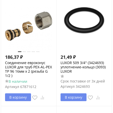
186,37
₽
21,49
₽
Соединение евроконус
LUXOR 509 3/4'' (3424693)
LUXOR для труб PEX-AL-PEX
уплотнение-кольцо (3093)
TP 96 16мм х 2 (резьба G
LUXOR
1/2 )
Срок поставки от 3х дней
В наличии
Артикул
3424693
Артикул
67871612
В корзину
В корзину