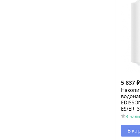
5 837
₽
Накопи
водона
EDISSON
ES/ER, 
В нал
В ко