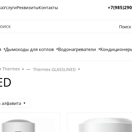
+7(985)290
ка
Услуги
Реквизиты
Контакты
Поиск
я
Дымоходы для котлов
Водонагреватели
Кондиционеры
и Thermex
Thermex GLASSLINED
ED
а алфавита