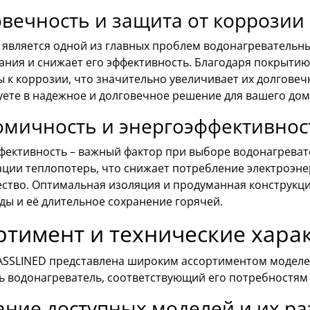
вечность и защита от коррозии
 является одной из главных проблем водонагревательны
ания и снижает его эффективность. Благодаря покрытию
 к коррозии, что значительно увеличивает их долговеч
уете в надежное и долговечное решение для вашего дом
омичность и энергоэффективнос
фективность – важный фактор при выборе водонагревате
ии теплопотерь, что снижает потребление электроэнер
ество. Оптимальная изоляция и продуманная конструкц
ды и её длительное сохранение горячей.
ртимент и технические хара
ASSLINED представлена широким ассортиментом моделей
ь водонагреватель, соответствующий его потребностям 
ние доступных моделей и их р