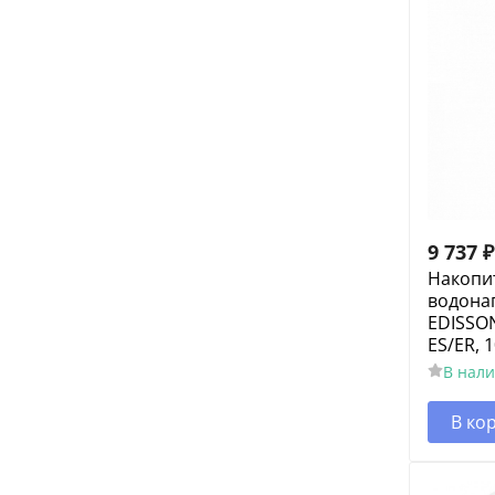
9 737
₽
Накопи
водона
EDISSON
ES/ER, 
В нал
В ко