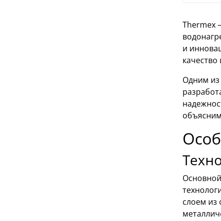
Thermex –
водонагр
и инновац
качество 
Одним из 
разработ
надежност
объясним
Особ
Техн
Основной
технолог
слоем из
металличе