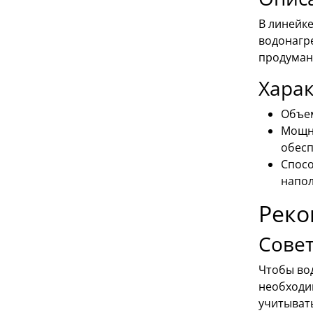
В линейк
водонагр
продуман
Хара
Объем
Мощно
обесп
Спосо
напол
Реко
Сове
Чтобы во
необходим
учитыват