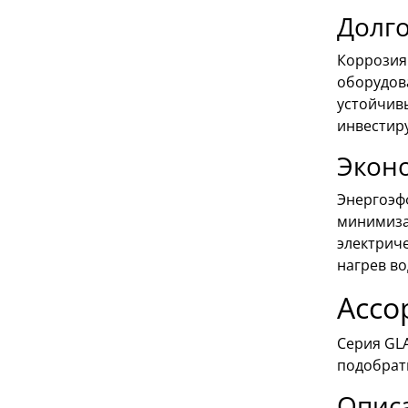
Долго
Коррозия
оборудов
устойчивы
инвестир
Экон
Энергоэф
минимизац
электрич
нагрев во
Ассо
Серия GL
подобрат
Описа