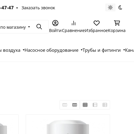
-47-47
Заказать звонок
Светлая те
Темна
 по магазину
Поиск
Войти
Сравнение
Избранное
Корзина
 воздуха
Насосное оборудование
Трубы и фитинги
Кан