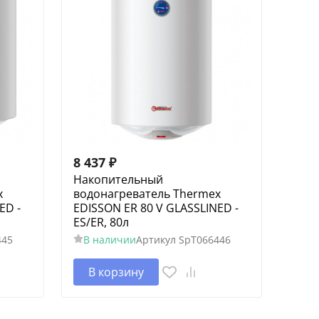
8 437
₽
Накопительный
x
водонагреватель Thermex
ED -
EDISSON ER 80 V GLASSLINED -
ES/ER, 80л
445
В наличии
Артикул
SpT066446
В корзину