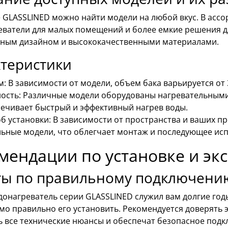
е GLASSLINED можно найти модели на любой вкус. В асс
еватели для малых помещений и более емкие решения д
ным дизайном и высококачественными материалами.
ктеристики
: В зависимости от модели, объем бака варьируется от 
сть: Различные модели оборудованы нагревательными э
ечивает быстрый и эффективный нагрев воды.
б установки: В зависимости от пространства и ваших п
ьные модели, что облегчает монтаж и последующее ис
мендации по установке и эк
ты по правильному подключени
донагреватель серии GLASSLINED служил вам долгие год
о правильно его установить. Рекомендуется доверять 
ь все технические нюансы и обеспечат безопасное под