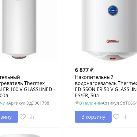
6 877
₽
тельный
Накопительный
греватель Thermex
водонагреватель Therme
 ER 100 V GLASSLINED -
EDISSON ER 50 V GLASSLIN
100л
ES/ER, 50л
ичии
Артикул
ЭдЭ001798
В наличии
Артикул
SpT066
рзину
В корзину