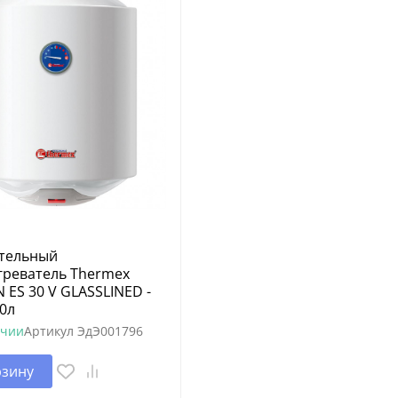
тельный
греватель Thermex
 ES 30 V GLASSLINED -
30л
ичии
Артикул
ЭдЭ001796
рзину