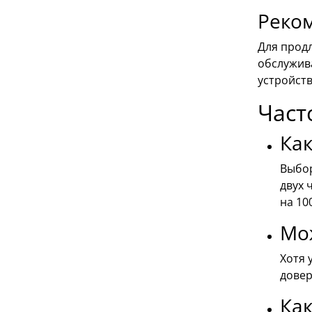
Реко
Для прод
обслужив
устройств
Част
Как
Выбор
двух 
на 10
Мо
Хотя 
довер
Как