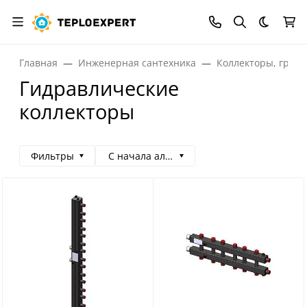
Темная
Главная
Инженерная сантехника
Коллекторы, греб
Гидравлические
коллекторы
Фильтры
С начала алфавита