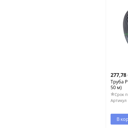
277,78
Труба P
50 м)
Срок п
Артикул
В ко