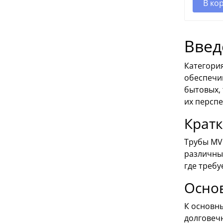
В ко
Введ
Категори
обеспечив
бытовых, 
их персп
Кратк
Трубы MV
различны
где требу
Осно
К основн
долговечн