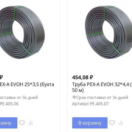
₽
454,08
₽
EX-A EVOH 25*3,5 (бухта
Труба PEX-A EVOH 32*4,4 
50 м)
оставки от 3х дней
Срок поставки от 3х дней
PE.405.06
Артикул
PE.405.07
рзину
В корзину