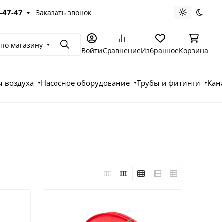
-47-47
Заказать звонок
Светлая те
Темна
 по магазину
Поиск
Войти
Сравнение
Избранное
Корзина
 воздуха
Насосное оборудование
Трубы и фитинги
Кан