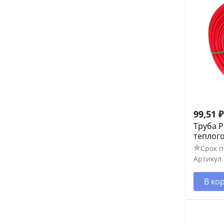
99,51
₽
Труба P
теплого
Срок п
Артикул
В ко