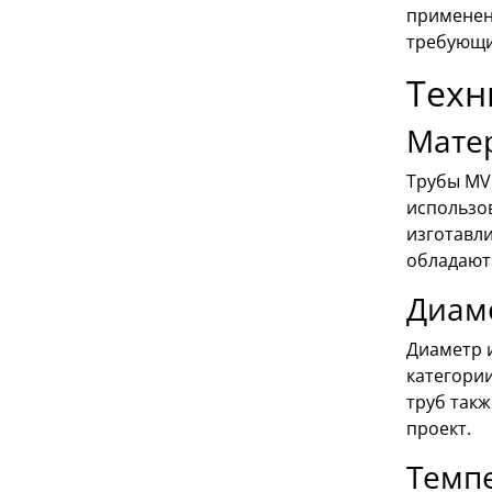
применени
требующи
Техн
Мате
Трубы MV
использо
изготавл
обладают
Диам
Диаметр и
категории
труб так
проект.
Темпе