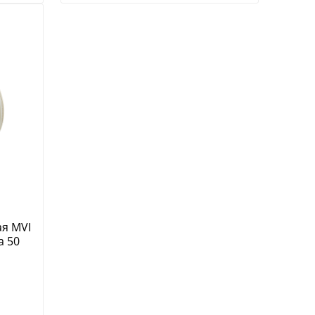
я MVI
а 50