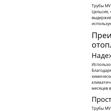
Трубы MV
Цельсия, 
выдержива
использу
Преи
отоп
Надеж
Использов
Благодар
химическ
климатиче
месяцев в
Прост
Трубы MVI