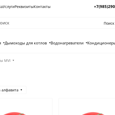
+7(985)290
ка
Услуги
Реквизиты
Контакты
Поиск
я
Дымоходы для котлов
Водонагреватели
Кондиционеры
бы MVI
а алфавита