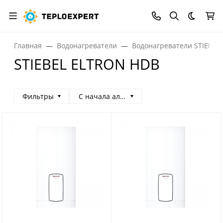
Темная
Главная
Водонагреватели
Водонагреватели STIEBEL
STIEBEL ELTRON HDB
Фильтры
С начала алфавита