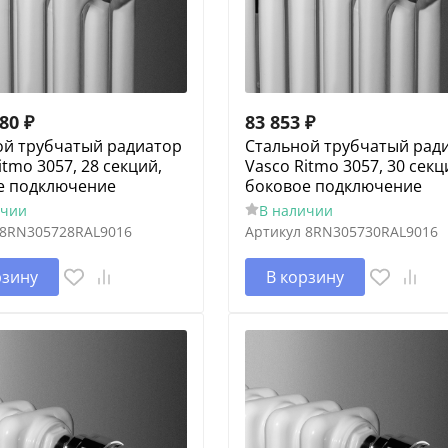
,80
₽
83 853
₽
ой трубчатый радиатор
Cтальной трубчатый рад
itmo 3057, 28 секций,
Vasco Ritmo 3057, 30 секц
е подключение
боковое подключение
ичии
В наличии
8RN305728RAL9016
Артикул
8RN305730RAL9016
рзину
В корзину