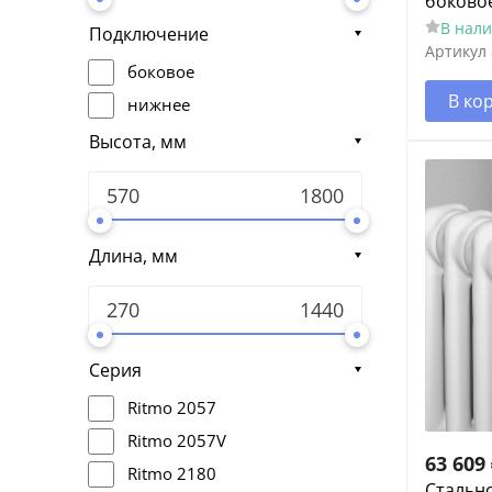
боково
В нал
Подключение
Артикул
боковое
В ко
нижнее
Высота, мм
Длина, мм
Серия
Ritmo 2057
Ritmo 2057V
63 609
Ritmo 2180
Cтальн