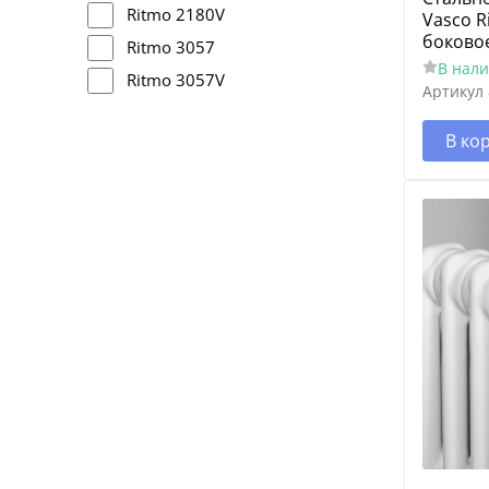
Ritmo 2180V
Vasco R
боково
Ritmo 3057
В нал
Ritmo 3057V
Артикул
В ко