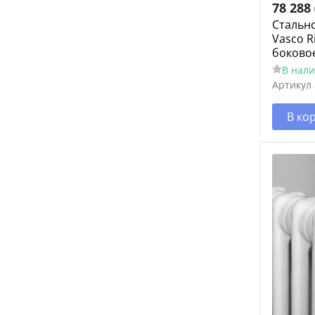
78 288
Cтальн
Vasco R
боково
В нал
Артикул
В ко