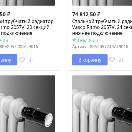
,50
₽
74 812,50
₽
ой трубчатый радиатор
Cтальной трубчатый рад
itmo 2057V, 20 секций,
Vasco Ritmo 2057V, 24 сек
 подключение
нижнее подключение
ичии
В наличии
8RV205720RAL9016
Артикул
8RV205724RAL9016
рзину
В корзину