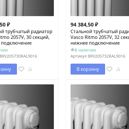
,50
₽
94 384,50
₽
ой трубчатый радиатор
Cтальной трубчатый рад
itmo 2057V, 30 секций,
Vasco Ritmo 2057V, 32 сек
 подключение
нижнее подключение
ичии
В наличии
8RV205730RAL9016
Артикул
8RV205732RAL9016
рзину
В корзину