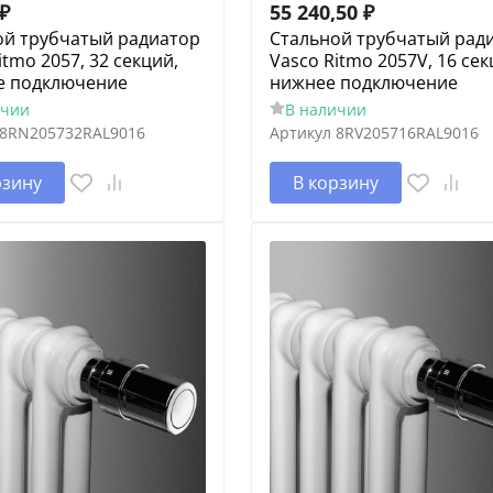
₽
55 240,50
₽
ой трубчатый радиатор
Cтальной трубчатый рад
itmo 2057, 32 секций,
Vasco Ritmo 2057V, 16 сек
е подключение
нижнее подключение
ичии
В наличии
8RN205732RAL9016
Артикул
8RV205716RAL9016
рзину
В корзину