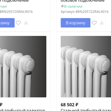
е подключение
боковое подключение
ичии
В наличии
8RN205720RAL9016
Артикул
8RN205722RAL9016
рзину
В корзину
₽
68 502
₽
ой трубчатый радиатор
Cтальной трубчатый рад