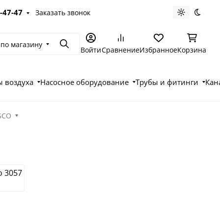
-47-47
Заказать звонок
Светлая те
Темна
 по магазину
Поиск
Войти
Сравнение
Избранное
Корзина
 воздуха
Насосное оборудование
Трубы и фитинги
Кан
SCO
o 3057