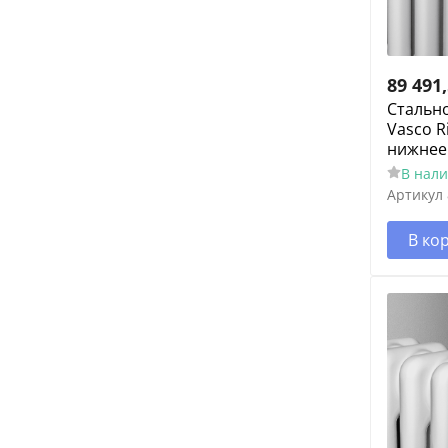
89 491
Cтальн
Vasco R
нижнее
В нал
Артикул
В ко