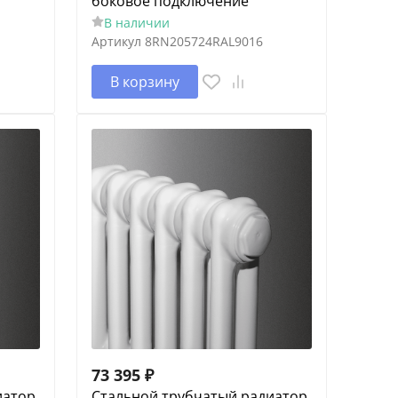
боковое подключение
В наличии
Артикул
8RN205724RAL9016
В корзину
73 395
₽
иатор
Cтальной трубчатый радиатор