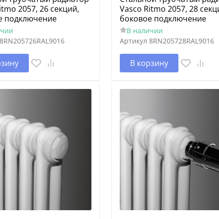
itmo 2057, 26 секций,
Vasco Ritmo 2057, 28 секц
е подключение
боковое подключение
ичии
В наличии
8RN205726RAL9016
Артикул
8RN205728RAL9016
рзину
В корзину