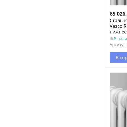
65 026
Cтальн
Vasco R
нижнее
В нал
Артикул
В ко