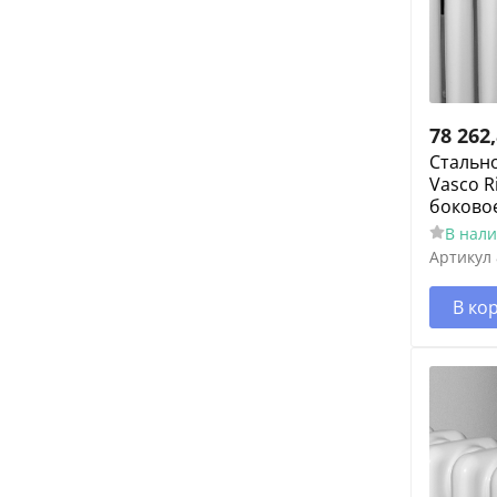
78 262
Cтальн
Vasco R
боково
В нал
Артикул
В ко