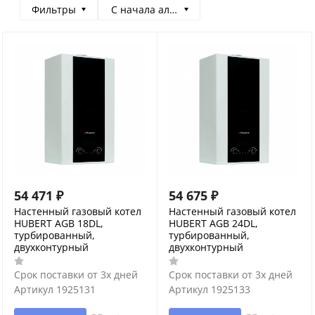
Фильтры
С начала алфавита
54 471
₽
54 675
₽
Настенный газовый котел
Настенный газовый котел
HUBERT AGB 18DL,
HUBERT AGB 24DL,
турбированный,
турбированный,
двухконтурный
двухконтурный
Срок поставки от 3х дней
Срок поставки от 3х дней
Артикул
1925131
Артикул
1925133