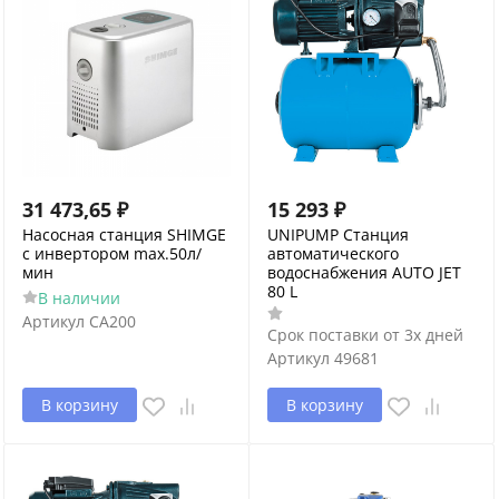
31 473,65
₽
15 293
₽
Насосная станция SHIMGE
UNIPUMP Станция
с инвертором max.50л/
автоматического
мин
водоснабжения AUTO JET
80 L
В наличии
Артикул
CA200
Срок поставки от 3х дней
Артикул
49681
В корзину
В корзину