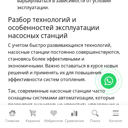
варьироваться в зависимости от условий
эксплуатации.
Разбор технологий и
особенностей эксплуатации
насосных станций
С учетом быстро развивающихся технологий,
насосные станции постоянно совершенствуются,
становясь более эффективными и
экономичными. Важно оставаться в курсе новых
решений и применять их для повышения
эффективности систем отопления.
Так, современные насосные станции часто
оснащены системами автоматизации, которые
позволяют значительно упростить управление и
снизить энергопотребление. Также
разрабатываются насосы с улучшенной
Главная
Корзина
Избранное
Сравнение
Поиск
Каталог
гидравликой, что позволяет увеличивать