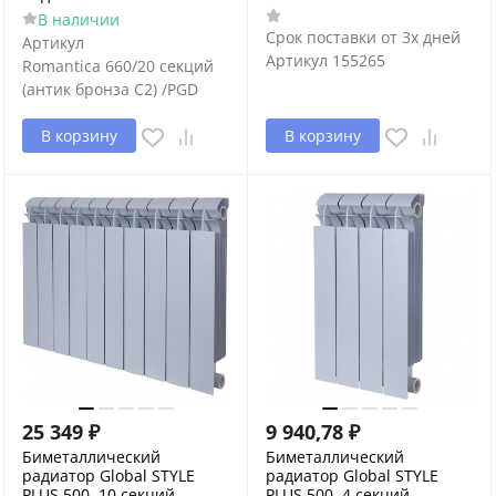
В наличии
Срок поставки от 3х дней
Артикул
Артикул
155265
Romantica 660/20 секций
(антик бронза С2) /PGD
В корзину
В корзину
25 349
₽
9 940,78
₽
Биметаллический
Биметаллический
радиатор Global STYLE
радиатор Global STYLE
PLUS 500, 10 секций,
PLUS 500, 4 секций,