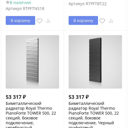
В наличии
Артикул
RTPFTBT22
Артикул
RTPFTNS18
В корзину
В корзину
53 317
₽
53 317
₽
Биметаллический
Биметаллический
радиатор Royal Thermo
радиатор Royal Thermo
PianoForte TOWER 500, 22
PianoForte TOWER 500, 22
секций, боковое
секций, боковое
подключение,
подключение, Черный
серебристый
графитовый