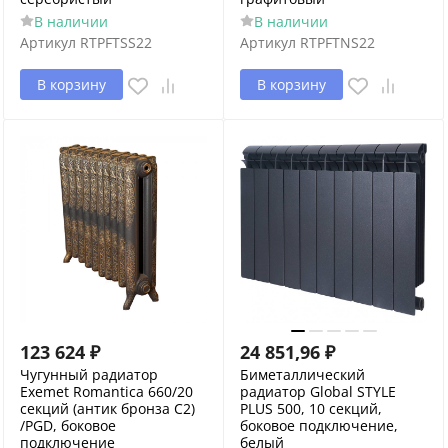
В наличии
В наличии
Артикул
RTPFTSS22
Артикул
RTPFTNS22
В корзину
В корзину
123 624
₽
24 851,96
₽
Чугунный радиатор
Биметаллический
Exemet Romantica 660/20
радиатор Global STYLE
секций (антик бронза С2)
PLUS 500, 10 секций,
/PGD, боковое
боковое подключение,
подключение
белый