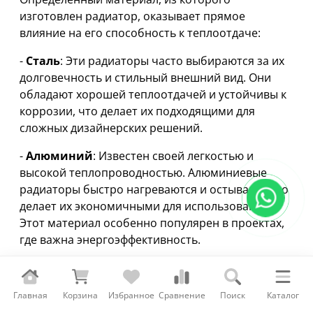
изготовлен радиатор, оказывает прямое
влияние на его способность к теплоотдаче:
-
Сталь
: Эти радиаторы часто выбираются за их
долговечность и стильный внешний вид. Они
обладают хорошей теплоотдачей и устойчивы к
коррозии, что делает их подходящими для
сложных дизайнерских решений.
-
Алюминий
: Известен своей легкостью и
высокой теплопроводностью. Алюминиевые
радиаторы быстро нагреваются и остывают, что
делает их экономичными для использования.
Этот материал особенно популярен в проектах,
где важна энергоэффективность.
-
Чугун
: Классический выбор, особенно для
ретро-интерьеров. Чугунные радиаторы долго
Главная
Корзина
Избранное
Сравнение
Поиск
Каталог
удерживают тепло, что позволяет экономить