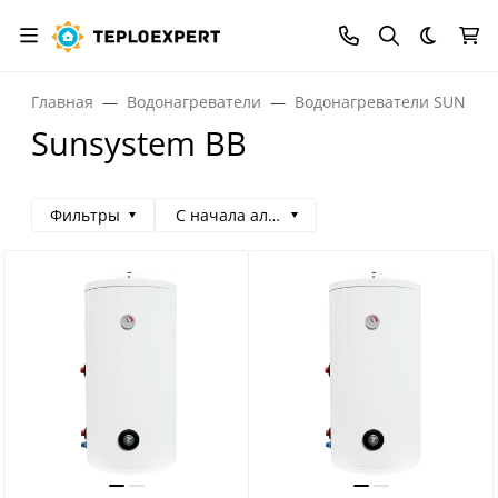
Темная
Главная
Водонагреватели
Водонагреватели SUNSYS
Sunsystem BB
Фильтры
С начала алфавита