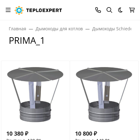
Темная
Главная
Дымоходы для котлов
Дымоходы Schiedel
PRIMA_1
10 380
₽
10 800
₽