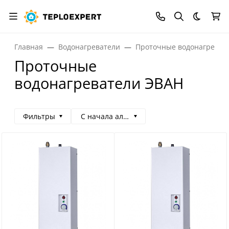
Темная
Главная
Водонагреватели
Проточные водонагреват
Проточные
водонагреватели ЭВАН
Фильтры
С начала алфавита