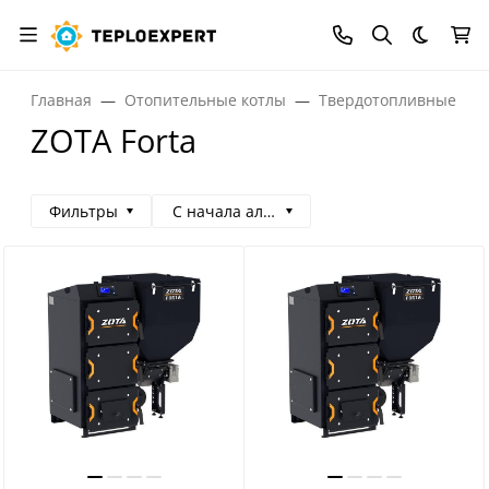
Темная
Главная
Отопительные котлы
Твердотопливные кот
ZOTA Forta
Фильтры
С начала алфавита