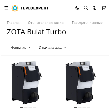
Темная
Главная
Отопительные котлы
Твердотопливные кот
ZOTA Bulat Turbo
Фильтры
С начала алфавита