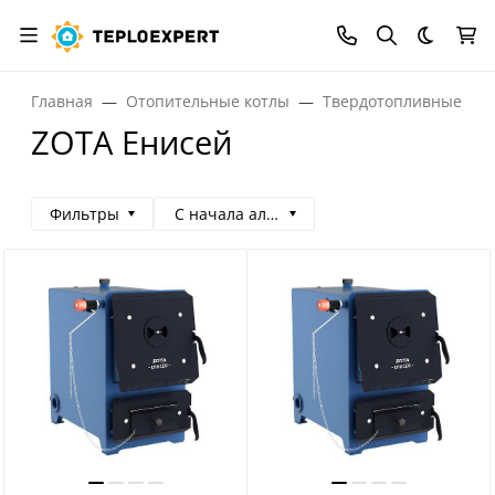
Темная
Главная
Отопительные котлы
Твердотопливные кот
ZOTA Енисей
Фильтры
С начала алфавита