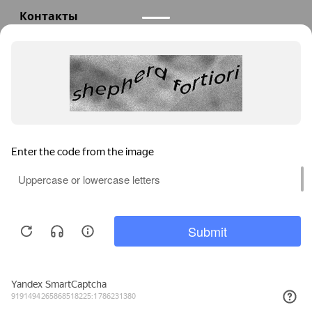
Контакты
+7(985)290-47-47
Заказать звонок
info@teploexpert.com
Пн—Сб 09:00 – 18:00
TeploExpert.com © 2008 - 2026 Оборудование для
систем отопления, водоснабжения, канализации
Главная
Корзина
Избранное
Сравнение
Поиск
Каталог