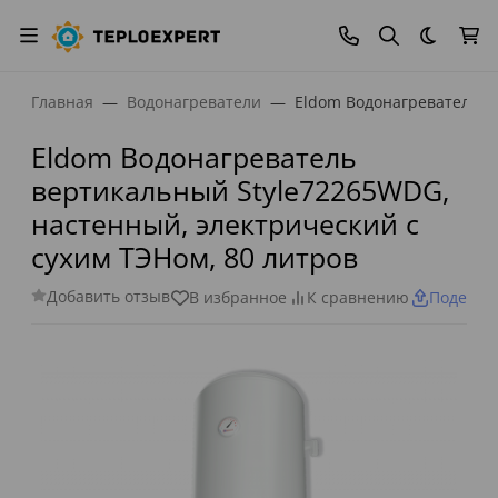
Темная
Главная
Водонагреватели
Eldom Водонагреватель в
Eldom Водонагреватель
вертикальный Style72265WDG,
настенный, электрический с
сухим ТЭНом, 80 литров
Добавить отзыв
В избранное
К сравнению
Поделит