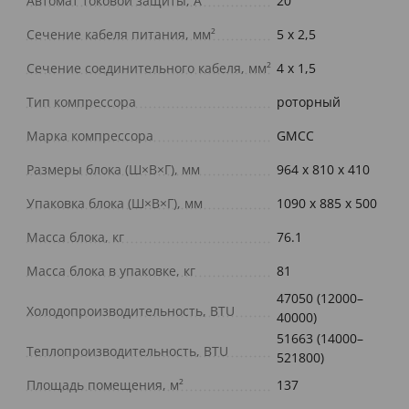
Автомат токовой защиты, A
20
Сечение кабеля питания, мм²
5 х 2,5
Сечение соединительного кабеля, мм²
4 х 1,5
Тип компрессора
роторный
Марка компрессора
GMCC
Размеры блока (Ш×В×Г), мм
964 x 810 x 410
Упаковка блока (Ш×В×Г), мм
1090 x 885 x 500
Масса блока, кг
76.1
Масса блока в упаковке, кг
81
47050 (12000–
Холодопроизводительность, BTU
40000)
51663 (14000–
Теплопроизводительность, BTU
521800)
Площадь помещения, м²
137