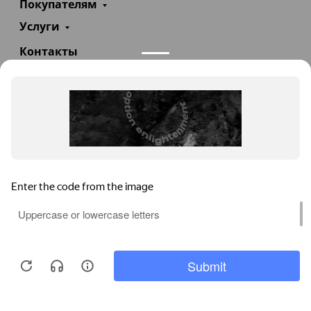
Покупателям
Услуги
Контакты
+7(985)290-47-47
Заказать звонок
info@teploexpert.com
Пн—Сб 09:00 – 18:00
TeploExpert.com © 2008 - 2026 Оборудование для
систем отопления, водоснабжения, канализации