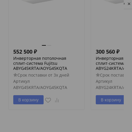
Privacy notice
552 500
₽
300 560
₽
Инверторная потолочная
Инверторная пот
сплит-система Fujitsu
сплит-система Fuj
ABYG45KRTA/AOYG45KQTA
ABYG24KRTA/AOY
Срок поставки от 3х дней
Срок поставки 
Артикул
Артикул
ABYG45KRTA/AOYG45KQTA
ABYG24KRTA/AOY
В корзину
В корзину