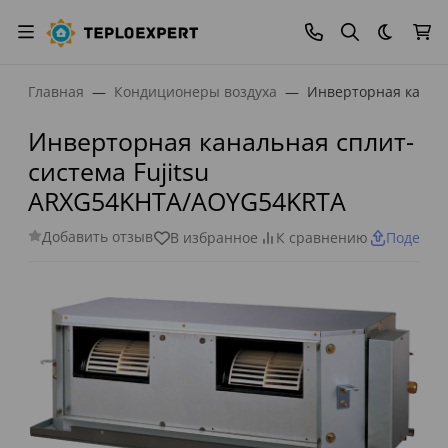
Темная
Главная
Кондиционеры воздуха
Инверторная канал
Инверторная канальная сплит-
система Fujitsu
ARXG54KHTA/AOYG54KRTA
Добавить отзыв
В избранное
К сравнению
Поделит