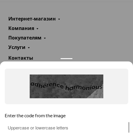
Интернет-магазин
Компания
Покупателям
Услуги
Контакты
+7(985)290-47-47
Заказать звонок
info@teploexpert.com
Пн—Сб 09:00 – 18:00
TeploExpert.com © 2008 - 2026 Оборудование для
систем отопления, водоснабжения, канализации