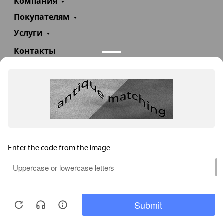
Компания
Покупателям
Услуги
Контакты
+7(985)290-47-47
Заказать звонок
info@teploexpert.com
Пн—Сб 09:00 – 18:00
TeploExpert.com © 2008 - 2026 Оборудование для
систем отопления, водоснабжения, канализации