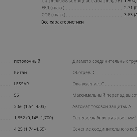
Потребляемая мощность (нагрев), кВт
1,500)
EER (класс)
2,71 (
COP (класс)
3,63 (
Все характеристики
потолочный
Диаметр соединительных труб 
Китай
Обогрев, С
LESSAR
Охлаждение, С
56
Максимальный перепад высот
3,66 (1,54–4,03)
Автомат токовой защиты, A
1,352 (0,145–1,700)
Сечение кабеля питания, мм²
4,25 (1,74–4,65)
Сечение соединительного каб