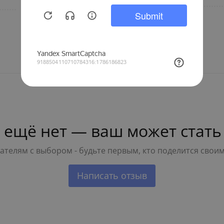
Тип внутреннего блока
6,35
 ещё нет — ваш может стать
телям с выбором - будьте первым, кто поделится свои
Написать отзыв