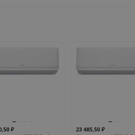
0,50
₽
23 485,50
₽