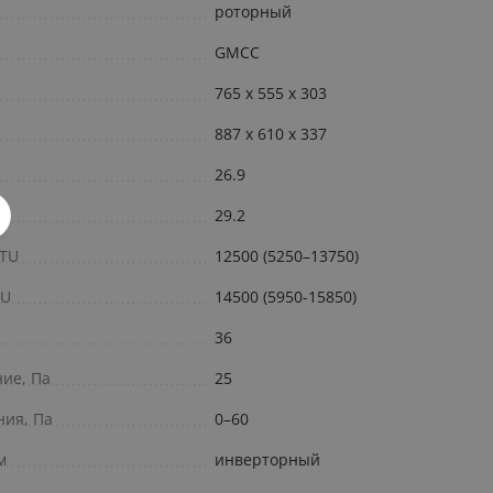
роторный
GMCC
765 x 555 x 303
887 x 610 x 337
26.9
29.2
BTU
12500 (5250–13750)
TU
14500 (5950-15850)
36
ние, Па
25
ния, Па
0–60
м
инверторный