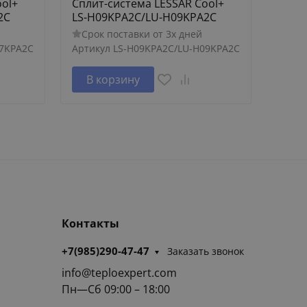
ool+
Сплит-система LESSAR Cool+
Спли
2C
LS-H09KPA2C/LU-H09KPA2C
LS-H
Срок поставки от 3х дней
Сро
07KPA2C
Артикул
LS-H09KPA2C/LU-H09KPA2C
Артик
В корзину
В 
Контакты
+7(985)290-47-47
Заказать звонок
info@teploexpert.com
Пн—Сб 09:00 – 18:00