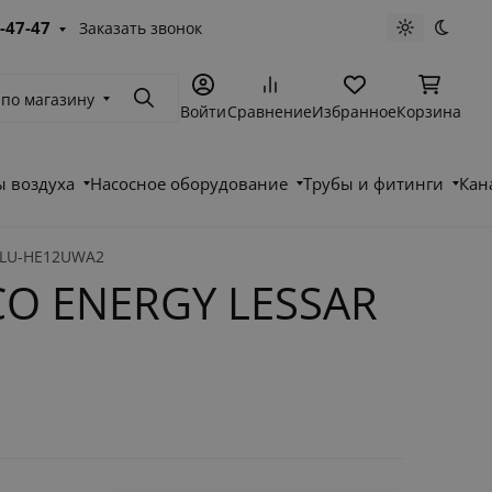
-47-47
Заказать звонок
Светлая те
Темна
 по магазину
Поиск
Войти
Сравнение
Избранное
Корзина
 воздуха
Насосное оборудование
Трубы и фитинги
Кан
/LU-HE12UWA2
CO ENERGY LESSAR