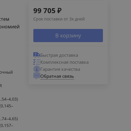
99 705
₽
стем
Срок поставки от 3х дней
кономией
В корзину
Быстрая доставка
Комплексная поставка
Гарантия качества
лочный
Обратная связь
й
R
1,54–4,03)
(0,145–
1,74–4,65)
(0,157–