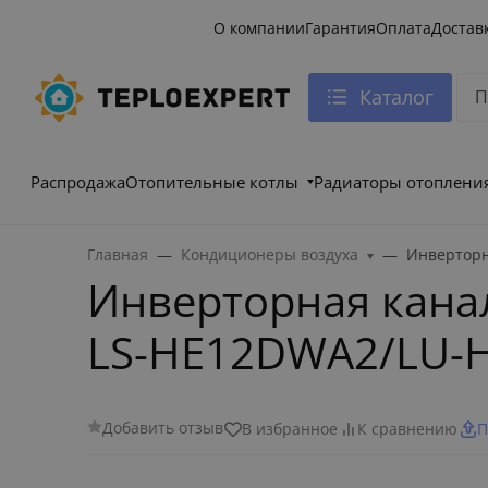
О компании
Гарантия
Оплата
Достав
Каталог
Распродажа
Отопительные котлы
Радиаторы отоплени
Главная
Кондиционеры воздуха
Инверторн
Инверторная кана
LS-HE12DWA2/LU-
Добавить отзыв
В избранное
К сравнению
П