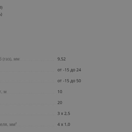
D)
A)
(газ), мм
9,52
от -15 до 24
от -15 до 50
, м
10
20
3 х 2,5
еля, мм²
4 х 1,0