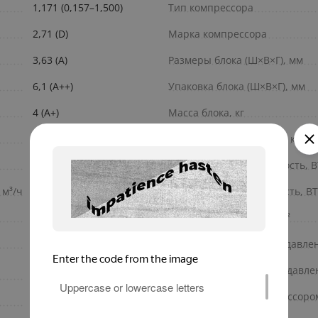
1,171 (0,157–1,500)
Тип компрессора
2,71 (D)
Марка компрессора
3,63 (A)
Размеры блока (Ш×В×Г), мм
6,1 (A++)
Упаковка блока (Ш×В×Г), мм
4 (A+)
Масса блока, кг
15 (свыше 5 метров)
Масса блока в упаковке, кг
1,05
Холодопроизводительность, 
 м³/ч
300/480/600
Теплопроизводительность, B
1 / 220 / 50
Площадь помещения, м²
R410A
Расчетное статическое давле
5,70 (0,70–7,50) / 5,50
Диапазон статического давле
(0,70–6,70)
Тип управления компрессоро
25