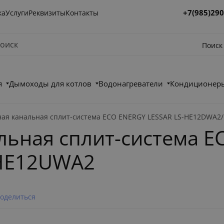
+7(985)290
ка
Услуги
Реквизиты
Контакты
Поиск
я
Дымоходы для котлов
Водонагреватели
Кондиционеры
ая канальная сплит-система ECO ENERGY LESSAR LS-HE12DWA2
льная сплит-система E
HE12UWA2
оделиться