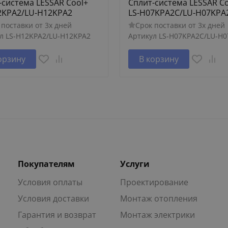
-система LESSAR Cool+
Сплит-система LESSAR C
2KPA2/LU-H12KPA2
LS-H07KPA2C/LU-H07KPA
 поставки от 3х дней
Срок поставки от 3х дней
л
LS-H12KPA2/LU-H12KPA2
Артикул
LS-H07KPA2C/LU-H
орзину
В корзину
Покупателям
Услуги
Условия оплаты
Проектирование
Условия доставки
Монтаж отопления
Гарантия и возврат
Монтаж электрики