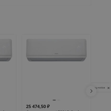
Privacy notice
25 474,50
₽
140 