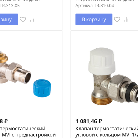
TR.313.05
Артикул
TR.310.04
рзину
В корзину
18
₽
1 081,46
₽
 термостатический
Клапан термостатически
 MVI с преднастройкой
угловой с кольцом MVI 1/2