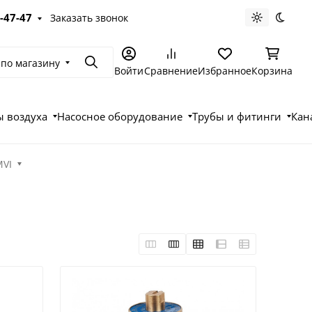
-47-47
Заказать звонок
Светлая те
Темна
 по магазину
Поиск
Войти
Сравнение
Избранное
Корзина
 воздуха
Насосное оборудование
Трубы и фитинги
Кан
MVI