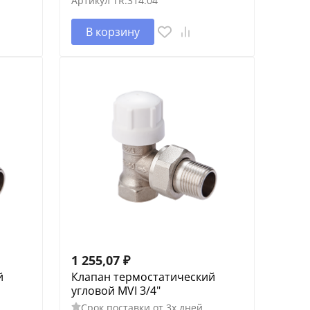
Артикул
TR.314.04
В корзину
1 255,07
₽
й
Клапан термостатический
угловой MVI 3/4"
Срок поставки от 3х дней