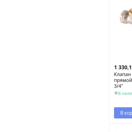
1 330,
Клапан
прямой
3/4"
В нал
В ко