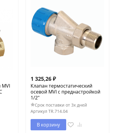
1 325,26
₽
 MVI
Клапан термостатический
С
осевой MVI с преднастройкой
1/2"
Срок поставки от 3х дней
Артикул
TR.714.04
В корзину