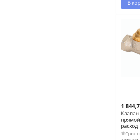
В ко
1 844,
Клапан
прямой 
расход
Срок п