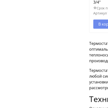
3/4"
Срок п
Артикул
В ко
Термоста
оптималь
теплонос
производс
Термоста
любой си
установки
рассмотр
Техн