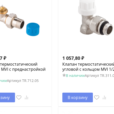
17
₽
1 057,80
₽
 термостатический
Клапан термостатически
 MVI с преднастройкой
угловой с кольцом MVI 1/
В наличии
Артикул
TR.311.
ичии
Артикул
TR.712.05
рзину
В корзину