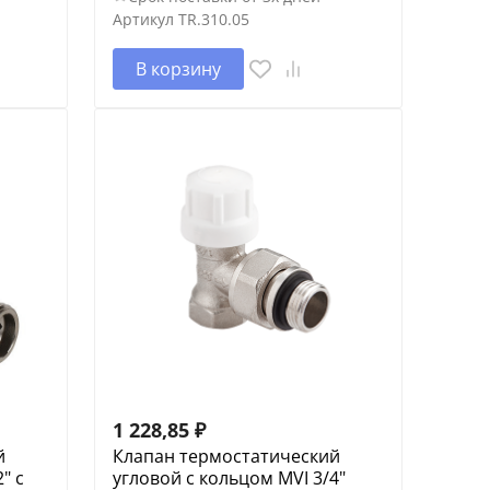
Артикул
TR.310.05
В корзину
1 228,85
₽
й
Клапан термостатический
" с
угловой с кольцом MVI 3/4"