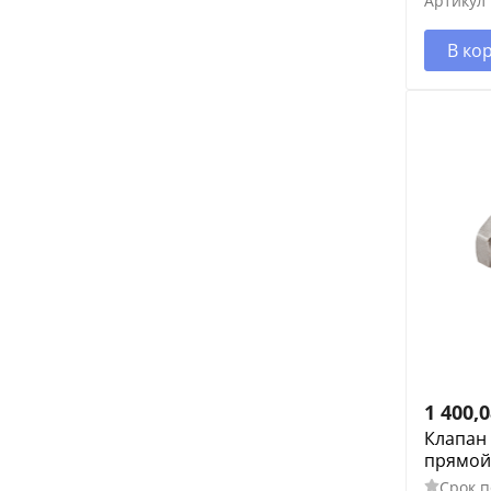
Артикул
В ко
1 400,
Клапан
прямой 
Срок п