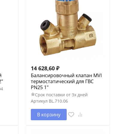
14 628,60
₽
й
Балансировочный клапан MVI
2"
термостатический для ГВС
PN25 1"
04
Срок поставки от 3х дней
Артикул
BL.710.06
В корзину