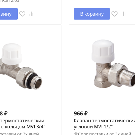
TR.812.05
рзину
В корзину
08
₽
966
₽
 термостатический
Клапан термостатически
с кольцом MVI 3/4"
угловой MVI 1/2"
оставки от 3х дней
Срок поставки от 3х дней