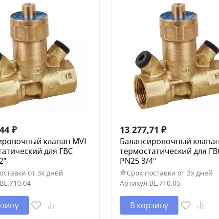
,44
₽
13 277,71
₽
ировочный клапан MVI
Балансировочный клапан
татический для ГВС
термостатический для ГВ
2"
PN25 3/4"
оставки от 3х дней
Срок поставки от 3х дней
BL.710.04
Артикул
BL.710.05
рзину
В корзину