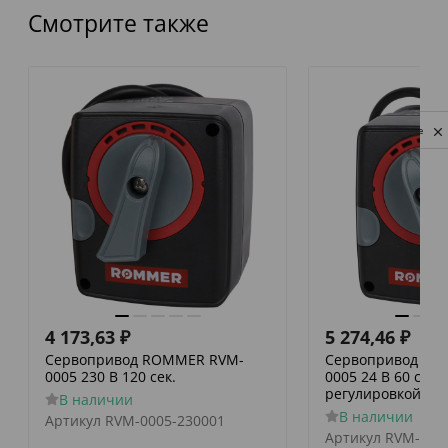
Смотрите также
Privacy notice
4 173,63
₽
5 274,46
₽
Сервопривод ROMMER RVM-
Сервопривод RO
0005 230 В 120 сек.
0005 24 В 60 сек./
регулировкой по 
В наличии
В наличии
Артикул
RVM-0005-230001
Артикул
RVM-000