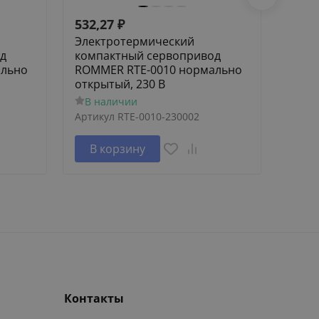
532,27
₽
532,
Электротермический
Элек
д
компактный сервопривод
комп
ально
ROMMER RTE-0010 нормально
ROMM
открытый, 230 В
закры
В наличии
В н
Артикул
RTE-0010-230002
Артик
В корзину
В 
Контакты