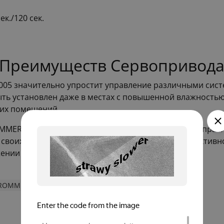
к./120 сек.
з Преимуществ Сервопривод
5 значительно упростит управление различными систе
ть установлен даже в местах с повышенной влажностью
ких помещений.
ER за их длительный срок службы и простоту в управл
своих нужд. Сервопривод не только повысит эффективно
ении долгого времени.
 ROMMER