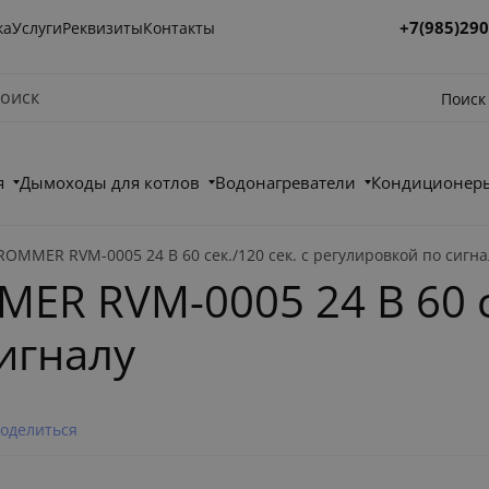
+7(985)290
ка
Услуги
Реквизиты
Контакты
Поиск
я
Дымоходы для котлов
Водонагреватели
Кондиционеры
OMMER RVM-0005 24 В 60 сек./120 сек. c регулировкой по сигна
R RVM-0005 24 В 60 се
игналу
оделиться