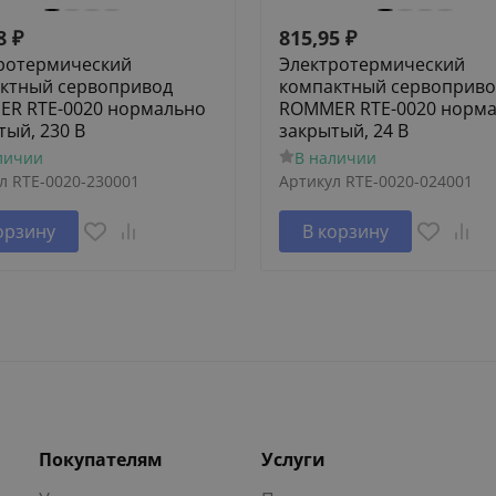
8
₽
815,95
₽
ротермический
Электротермический
ктный сервопривод
компактный сервоприво
R RTE-0020 нормально
ROMMER RTE-0020 норм
тый, 230 В
закрытый, 24 В
личии
В наличии
л
RTE-0020-230001
Артикул
RTE-0020-024001
орзину
В корзину
Покупателям
Услуги