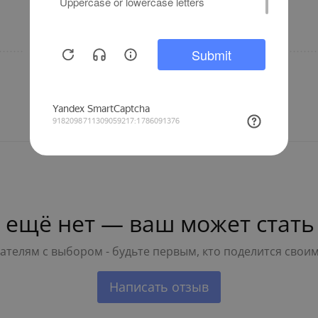
IP42
Бренд
 ещё нет — ваш может стать
телям с выбором - будьте первым, кто поделится свои
Написать отзыв