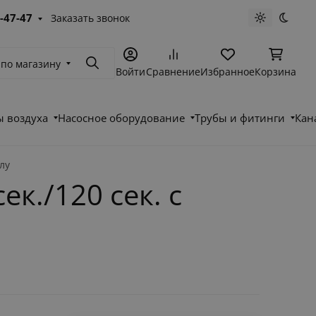
-47-47
Заказать звонок
Светлая те
Темна
 по магазину
Поиск
Войти
Сравнение
Избранное
Корзина
 воздуха
Насосное оборудование
Трубы и фитинги
Кан
лу
к./120 сек. c