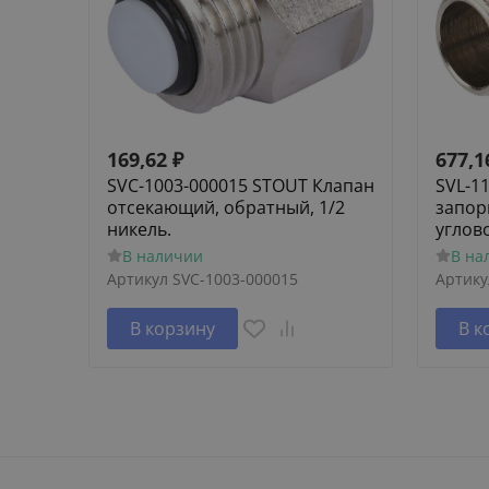
169,62
₽
677,1
SVC-1003-000015 STOUT Клапан
SVL-1
отсекающий, обратный, 1/2
запор
никель.
углов
В наличии
В на
Артикул
SVC-1003-000015
Артику
В корзину
В к