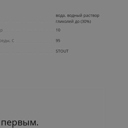
вода, водный раствор
гликолей до (30%)
ар
10
реды, С
95
STOUT
 первым.