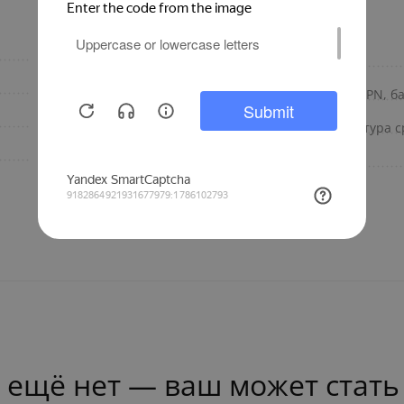
±2
Рабочая среда
от -20 до +50
Номинальное давление PN, б
Италия
Максимальная температура с
35-60
Бренд
 ещё нет — ваш может стать