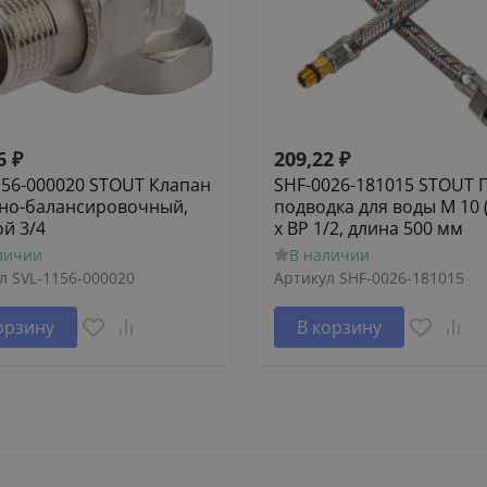
6
₽
209,22
₽
156-000020 STOUT Клапан
SHF-0026-181015 STOUT 
но-балансировочный,
подводка для воды M 10 
ой 3/4
х ВР 1/2, длина 500 мм
личии
В наличии
л
SVL-1156-000020
Артикул
SHF-0026-181015
орзину
В корзину