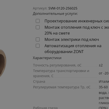
Артикул:
SVM-0120-256025
Дополнительные услуги:
Проектирование инженерных си
Монтаж отопления под ключ с э
20% на смете
Монтаж электрики под ключ
Автоматизация отопления на
оборудовании ZONT
Характеристики
Точность регулирования, оС
±2
Температура транспортировки и
от -20
хранения, С
Страна
Итал
Регулируемая температура Тр, оС
35-60
вода,
раств
глико
Рабочая среда
(30%)