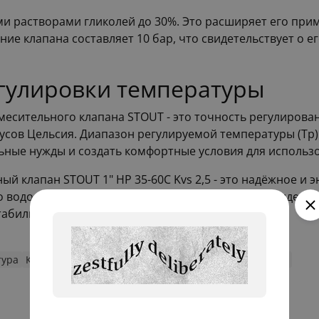
ми растворами гликолей до 30%. Это расширяет его при
ие клапана составляет 10 бар, что свидетельствует о е
гулировки температуры
месительного клапана STOUT - это точность регулиров
усов Цельсия. Диапазон регулируемой температуры (Тр) с
ьные нужды и создать комфортные условия для использ
й клапан STOUT 1" НР 35-60C Kvs 2,5 - это надёжное и
о водоснабжения. Его характеристики делают его идеал
табильная температура теплоносителя.
тура
Клапаны
Термостатические смесительные клапаны