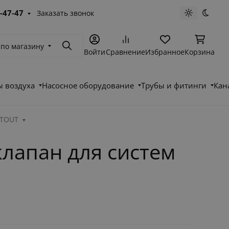
-47-47
Заказать звонок
Светлая те
Темна
 по магазину
Поиск
Войти
Сравнение
Избранное
Корзина
 воздуха
Насосное оборудование
Трубы и фитинги
Кан
STOUT
лапан для систем