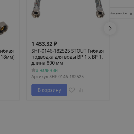
Privacy notice
1 453,32
₽
1 62
Гибкая
SHF-0146-182525 STOUT Гибкая
SCA-
(18мм)
подводка для воды ВР 1 х ВР 1,
Элем
длина 800 мм
труб
В наличии
В н
Артикул
SHF-0146-182525
Артик
В корзину
В 