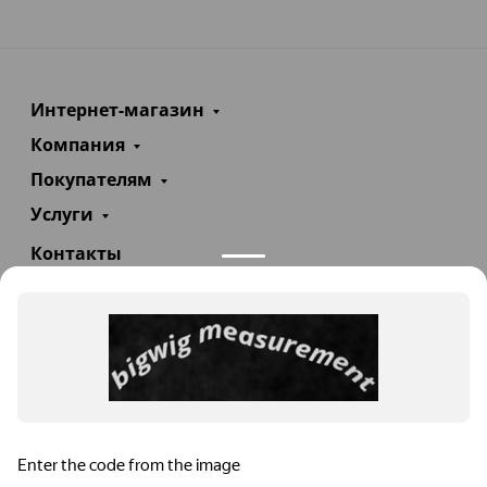
Интернет-магазин
Компания
Покупателям
Услуги
Контакты
+7(985)290-47-47
Заказать звонок
info@teploexpert.com
Пн—Сб 09:00 – 18:00
TeploExpert.com © 2008 - 2026 Оборудование для