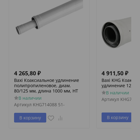
4 265,80
₽
4 911,50
₽
Baxi Коаксиальное удлинение
Baxi KHG Коакси
полипропиленовое, диам.
удлинение 125/80
80/125 мм, длина 1000 мм, HT
В наличии
В наличии
Артикул
KHG7140
Артикул
KHG714088 51-
В корзину
В корзину